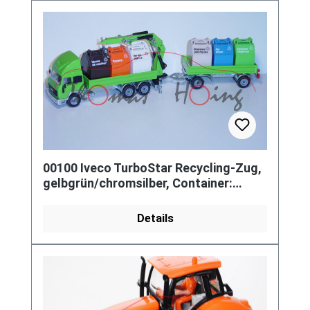
00100 Iveco TurboStar Recycling-Zug,
gelbgrün/chromsilber, Container:
Verres / de couleur + Verres /
Details