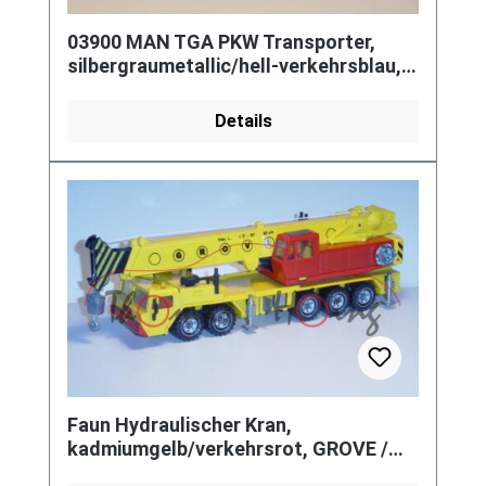
03900 MAN TGA PKW Transporter,
silbergraumetallic/hell-verkehrsblau,
AMAG, LKW16, ohne Ladegut, L17
Details
Faun Hydraulischer Kran,
kadmiumgelb/verkehrsrot, GROVE /
max. L. < 0° - 90° 60 cm, LKW11, EU