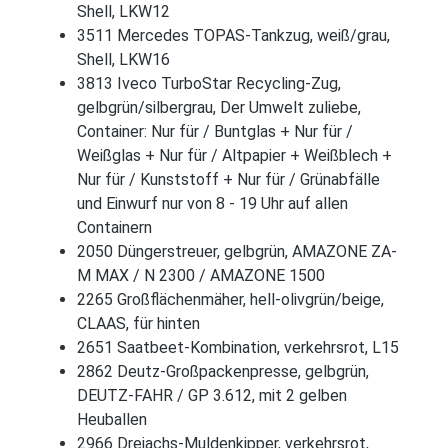
Shell, LKW12
3511 Mercedes TOPAS-Tankzug, weiß/grau,
Shell, LKW16
3813 Iveco TurboStar Recycling-Zug,
gelbgrün/silbergrau, Der Umwelt zuliebe,
Container: Nur für / Buntglas + Nur für /
Weißglas + Nur für / Altpapier + Weißblech +
Nur für / Kunststoff + Nur für / Grünabfälle
und Einwurf nur von 8 - 19 Uhr auf allen
Containern
2050 Düngerstreuer, gelbgrün, AMAZONE ZA-
M MAX / N 2300 / AMAZONE 1500
2265 Großflächenmäher, hell-olivgrün/beige,
CLAAS, für hinten
2651 Saatbeet-Kombination, verkehrsrot, L15
2862 Deutz-Großpackenpresse, gelbgrün,
DEUTZ-FAHR / GP 3.612, mit 2 gelben
Heuballen
2966 Dreiachs-Muldenkipper, verkehrsrot,