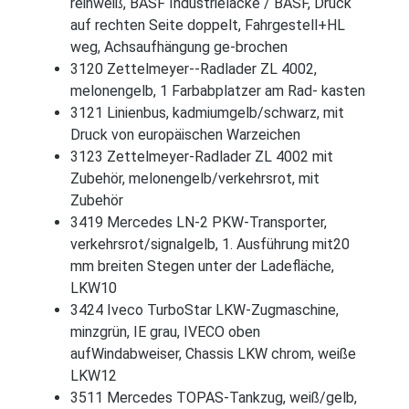
reinweiß, BASF Industrielacke / BASF, Druck
auf rechten Seite doppelt, Fahrgestell+HL
weg, Achsaufhängung ge-brochen
3120 Zettelmeyer--Radlader ZL 4002,
melonengelb, 1 Farbabplatzer am Rad- kasten
3121 Linienbus, kadmiumgelb/schwarz, mit
Druck von europäischen Warzeichen
3123 Zettelmeyer-Radlader ZL 4002 mit
Zubehör, melonengelb/verkehrsrot, mit
Zubehör
3419 Mercedes LN-2 PKW-Transporter,
verkehrsrot/signalgelb, 1. Ausführung mit20
mm breiten Stegen unter der Ladefläche,
LKW10
3424 Iveco TurboStar LKW-Zugmaschine,
minzgrün, IE grau, IVECO oben
aufWindabweiser, Chassis LKW chrom, weiße
LKW12
3511 Mercedes TOPAS-Tankzug, weiß/gelb,