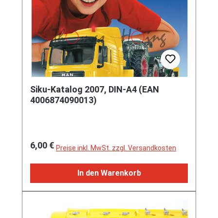
Siku-Katalog 2007, DIN-A4 (EAN
4006874090013)
Regulärer Preis:
6,00 €
Preise inkl. MwSt. zzgl. Versandkosten
In den Warenkorb