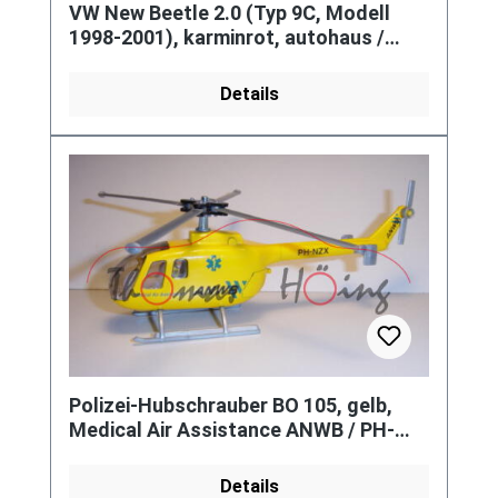
VW New Beetle 2.0 (Typ 9C, Modell
1998-2001), karminrot, autohaus /
FEICHT, ohne AHK
Details
Polizei-Hubschrauber BO 105, gelb,
Medical Air Assistance ANWB / PH-
NZX / ANWB, B auf blaue Streifen
Details