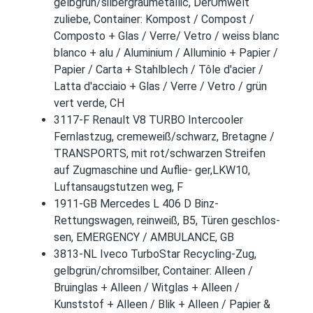
gelbgrün/silbergraumetallic, DerUmwelt
zuliebe, Container: Kompost / Compost /
Composto + Glas / Verre/ Vetro / weiss blanc
blanco + alu / Aluminium / Alluminio + Papier /
Papier / Carta + Stahlblech / Tôle d'acier /
Latta d'acciaio + Glas / Verre / Vetro / grün
vert verde, CH
3117-F Renault V8 TURBO Intercooler
Fernlastzug, cremeweiß/schwarz, Bretagne /
TRANSPORTS, mit rot/schwarzen Streifen
auf Zugmaschine und Auflie- ger,LKW10,
Luftansaugstutzen weg, F
1911-GB Mercedes L 406 D Binz-
Rettungswagen, reinweiß, B5, Türen geschlos-
sen, EMERGENCY / AMBULANCE, GB
3813-NL Iveco TurboStar Recycling-Zug,
gelbgrün/chromsilber, Container: Alleen /
Bruinglas + Alleen / Witglas + Alleen /
Kunststof + Alleen / Blik + Alleen / Papier &