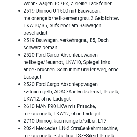
Wohn- wagen, B5/B4, 2 kleine Lackfehler
2519 Unimog U 1500 mit Bauwagen,
melonengelb/hell-zementgrau, 2 Gelblichter,
LKW10/B5, Aufkleber am Bauwagen
beschädigt
2519 Bauwagen, verkehrsgrau, B5, Dach
schwarz bemalt
2520 Ford Cargo Abschleppwagen,
hellbeige/feuerrot, LKW10, Spiegel links
abge- brochen, Schnur mit Greifer weg, ohne
Ladegut
2520 Ford Cargo Abschleppwagen,
kadmiumgelb, ADAC-Auslandsdienst, IE gelb,
LKW12, ohne Ladegut
2610 MAN F90 LKW mit Pritsche,
melonengelb, LKW12, ohne Ladegut
2710 Unimog, kadmiumgelb/silber, L17
2824 Mercedes LN-2 Straßenkehrmaschine,
melonengelb, Schörling TSZ-Silent,IE gelb,