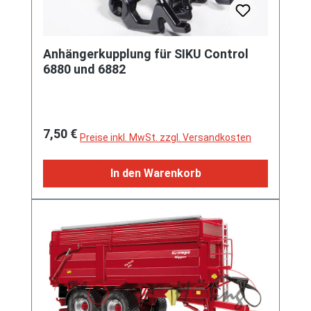
Anhängerkupplung für SIKU Control
6880 und 6882
Regulärer Preis:
7,50 €
Preise inkl. MwSt. zzgl. Versandkosten
In den Warenkorb