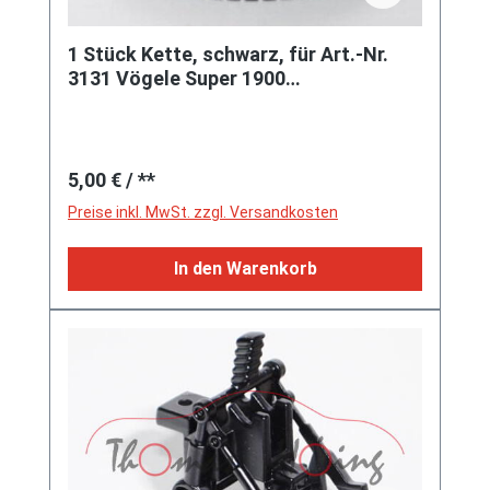
1 Stück Kette, schwarz, für Art.-Nr.
3131 Vögele Super 1900
Asphaltfertiger, 1:50 / 1:55
Regulärer Preis:
5,00 €
/ **
Preise inkl. MwSt. zzgl. Versandkosten
In den Warenkorb