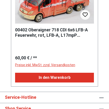
00402 Oberaigner 718 CDI 6x6 LFB-A
Feuerwehr, rot, LFB-A, L17mpP
Werbebox INTERSCHUTZ 2015
Regulärer Preis:
60,00 €
/ **
Preise inkl. MwSt. zzgl. Versandkosten
In den Warenkorb
Service-Hotline
Shop Service