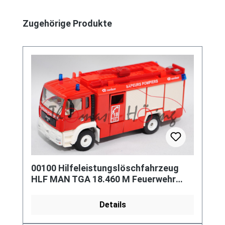
Produktgalerie überspringen
Zugehörige Produkte
00100 Hilfeleistungslöschfahrzeug
HLF MAN TGA 18.460 M Feuerwehr
(Rosenbauer), rot, SAPEURS
POMPIERS
Details