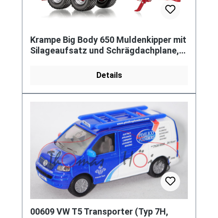
Krampe Big Body 650 Muldenkipper mit
Silageaufsatz und Schrägdachplane,
rot, 1:32, Wiking, mb
Details
00609 VW T5 Transporter (Typ 7H,