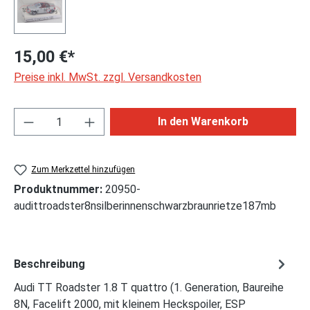
15,00 €*
Preise inkl. MwSt. zzgl. Versandkosten
Produkt Anzahl: Gib den gewünschten Wert ei
In den Warenkorb
Zum Merkzettel hinzufügen
Produktnummer:
20950-
audittroadster8nsilberinnenschwarzbraunrietze187mb
Beschreibung
Audi TT Roadster 1.8 T quattro (1. Generation, Baureihe
8N, Facelift 2000, mit kleinem Heckspoiler, ESP