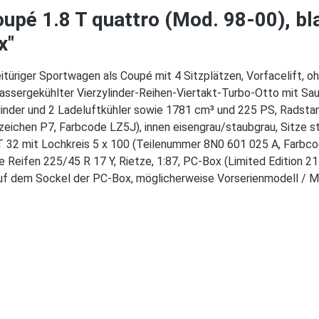
upé 1.8 T quattro (Mod. 98-00), bl
x"
itüriger Sportwagen als Coupé mit 4 Sitzplätzen, Vorfacelift, o
assergekühlter Vierzylinder-Reihen-Viertakt-Turbo-Otto mit Sa
linder und 2 Ladeluftkühler sowie 1781 cm³ und 225 PS, Radst
nzeichen P7, Farbcode LZ5J), innen eisengrau/staubgrau, Sitze s
T 32 mit Lochkreis 5 x 100 (Teilenummer 8N0 601 025 A, Farbc
Reifen 225/45 R 17 Y, Rietze, 1:87, PC-Box (Limited Edition 21.
 auf dem Sockel der PC-Box, möglicherweise Vorserienmodell / M