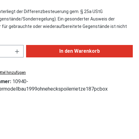
nterliegt der Differenzbesteuerung gem. § 25a UStG
enstände/Sonderregelung). Ein gesonderter Ausweis der
für gebrauchte oder wiederaufbereitete Gegenstände ist nicht
Anzahl: Gib den gewünschten Wert ein od
In den Warenkorb
tel hinzufügen
mmer:
10940-
ntermodellbau1999ohneheckspoilerrietze187pcbox