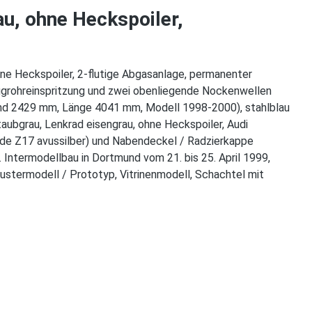
au, ohne Heckspoiler,
hne Heckspoiler, 2-flutige Abgasanlage, permanenter
ugrohreinspritzung und zwei obenliegende Nockenwellen
and 2429 mm, Länge 4041 mm, Modell 1998-2000), stahlblau
taubgrau, Lenkrad eisengrau, ohne Heckspoiler, Audi
ode Z17 avussilber) und Nabendeckel / Radzierkappe
 Intermodellbau in Dortmund vom 21. bis 25. April 1999,
ustermodell / Prototyp, Vitrinenmodell, Schachtel mit