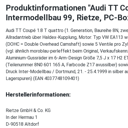
Produktinformationen "Audi TT Co
Intermodellbau 99, Rietze, PC-Bo
Audi TT Coupé 1.8 T quattro (1. Generation, Baureihe 8N, zwe
Allradantrieb über Haldex-Kupplung, Motor: Typ VW EA113 w
(DOHC = Double Overhead Camshaft) sowie 5 Ventile pro Zy
(vgl. ähnlich moroblau-perleffekt beim Original, Verkaufsken
Aluminium-Gussräder im 6-Arm-Design Größe 7,5 J x 17 H2 E
(Teilenummer 8N0 601 165 A, Farbcode Z17 avussilber) sowie 
Druck Inter-Modellbau / Dortmund, 21. - 25.4.1999 in silber
Lagerspuren) (EAN 4037748109401)
Herstellerinformationen:
Rietze GmbH & Co. KG
In der Herrnau 1
D-90518 Altdorf