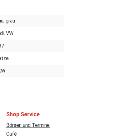
au, grau
di, VW
87
etze
KW
Shop Service
Börsen und Termine
Café