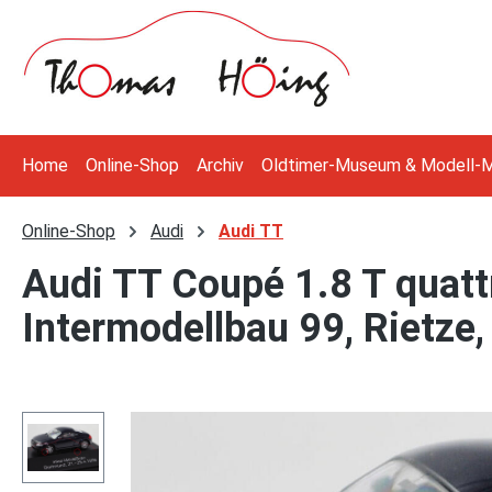
 Hauptinhalt springen
Zur Suche springen
Zur Hauptnavigation springen
Home
Online-Shop
Archiv
Oldtimer-Museum & Modell-
Online-Shop
Audi
Audi TT
Audi TT Coupé 1.8 T quattr
Intermodellbau 99, Rietze
Bildergalerie überspringen