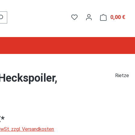
0,00 €
Ware
Heckspoiler,
Rietze
€*
 MwSt. zzgl. Versandkosten