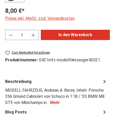
8,00 €*
Preise inkl. MwSt. zzgl. Versandkosten
Produkt Anzahl: Gib den gewünschten Wert ei
In den Warenkorb
Zum Merkzettel hinzufügen
Produktnummer:
0421mfz-modellfahrzeugnr42021
Beschreibung
MODELL FAHRZEUG, Andreas A. Berse, Inhalt: Porsche
356 Gmünd Cabriolet von Schuco in 1:18 / '20 BMW M8
GTE von Minichamps in…
Mehr
Blog Posts