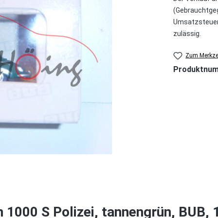
(Gebrauchtgeg
Umsatzsteuer 
zulässig.
Zum Merkzet
Produktnu
 1000 S Polizei, tannengrün, BUB, 