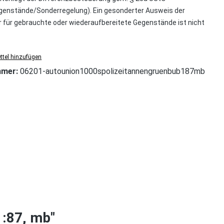
enstände/Sonderregelung). Ein gesonderter Ausweis der
für gebrauchte oder wiederaufbereitete Gegenstände ist nicht
tel hinzufügen
mmer:
06201-autounion1000spolizeitannengruenbub187mb
1:87, mb"