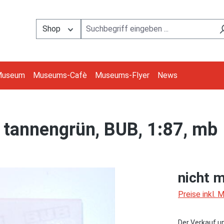
Shop
Museum
Museums-Cafè
Museums-Flyer
News
, tannengrün, BUB, 1:87, mb
nicht m
Preise inkl.
Der Verkauf u