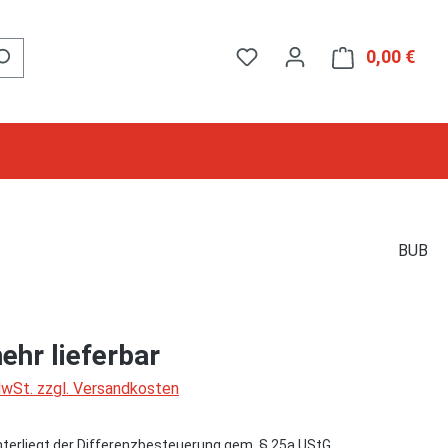
0,00 €
Ware
BUB
ehr lieferbar
 MwSt. zzgl. Versandkosten
nterliegt der Differenzbesteuerung gem. § 25a UStG