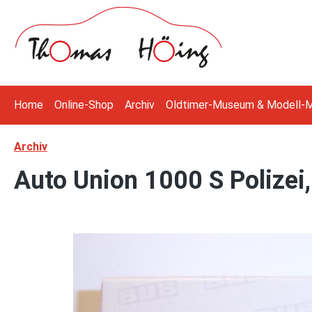
 Hauptinhalt springen
Zur Suche springen
Zur Hauptnavigation springen
Home
Online-Shop
Archiv
Oldtimer-Museum & Modell-
Archiv
Auto Union 1000 S Polizei
Bildergalerie überspringen