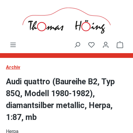
Zum Hauptinhalt springen
Ware
Archiv
Audi quattro (Baureihe B2, Typ
85Q, Modell 1980-1982),
diamantsilber metallic, Herpa,
1:87, mb
Herpa