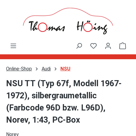
Zum Hauptinhalt springen
Ware
Online-Shop
Audi
NSU
NSU TT (Typ 67f, Modell 1967-
1972), silbergraumetallic
(Farbcode 96D bzw. L96D),
Norev, 1:43, PC-Box
Norev