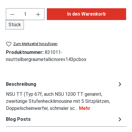
Produkt Anzahl: Gib den gewünschten Wert ei
In den Warenkorb
Stück
Zum Merkzettel hinzufügen
Produktnummer:
831011-
nsuttsilbergraumetallicnorev143pcbox
Beschreibung
NSU TT (Typ 67f, auch NSU 1200 TT genannt,
zweitürige Stufenhecklimousine mit 5 Sitzplätzen,
Doppelscheinwerfer, schmaler sc…
Mehr
Blog Posts