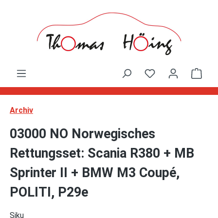
Zum Hauptinhalt springen
Ware
Archiv
03000 NO Norwegisches
Rettungsset: Scania R380 + MB
Sprinter II + BMW M3 Coupé,
POLITI, P29e
Siku