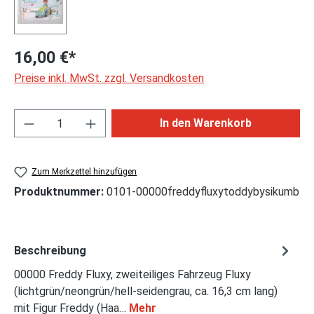
16,00 €*
Preise inkl. MwSt. zzgl. Versandkosten
Produkt Anzahl: Gib den gewünschten Wert ei
In den Warenkorb
Zum Merkzettel hinzufügen
Produktnummer:
0101-00000freddyfluxytoddybysikumb
Beschreibung
00000 Freddy Fluxy, zweiteiliges Fahrzeug Fluxy
(lichtgrün/neongrün/hell-seidengrau, ca. 16,3 cm lang)
mit Figur Freddy (Haa…
Mehr