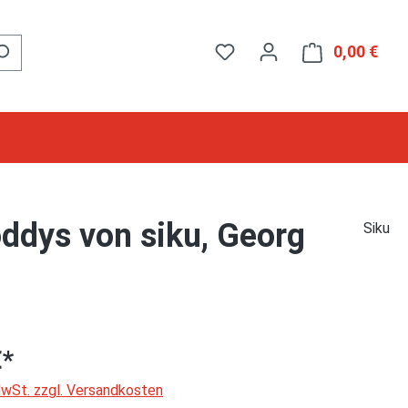
0,00 €
Ware
ddys von siku, Georg
Siku
€*
 MwSt. zzgl. Versandkosten