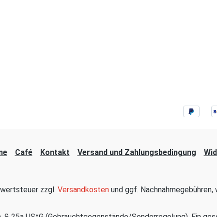
ne
Café
Kontakt
Versand und Zahlungsbedingung
Wid
hrwertsteuer zzgl.
Versandkosten
und ggf. Nachnahmegebühren, w
em. § 25a UStG (Gebrauchtgegenstände/Sonderregelung). Ein ges