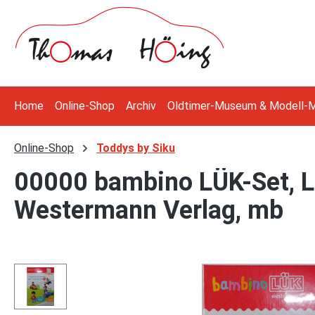
 Hauptinhalt springen
Zur Suche springen
Zur Hauptnavigation springen
Home
Online-Shop
Archiv
Oldtimer-Museum & Modell-
Online-Shop
Toddys by Siku
00000 bambino LÜK-Set, L
Westermann Verlag, mb
Bildergalerie überspringen