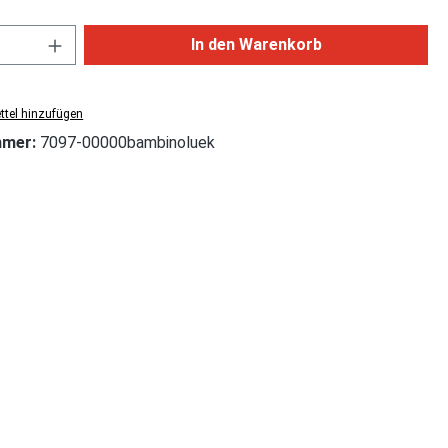
Anzahl: Gib den gewünschten Wert ein od
In den Warenkorb
tel hinzufügen
mmer:
7097-00000bambinoluek