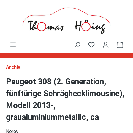
Zum Hauptinhalt springen
Ware
Archiv
Peugeot 308 (2. Generation,
fünftürige Schräghecklimousine),
Modell 2013-,
graualuminiummetallic, ca
Norev