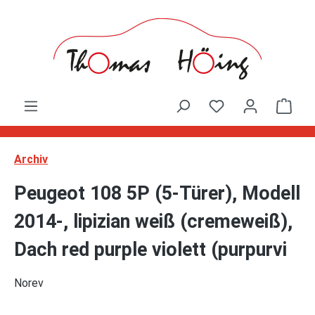
Zum Hauptinhalt springen
Ware
Archiv
Peugeot 108 5P (5-Türer), Modell
2014-, lipizian weiß (cremeweiß),
Dach red purple violett (purpurvi
Norev