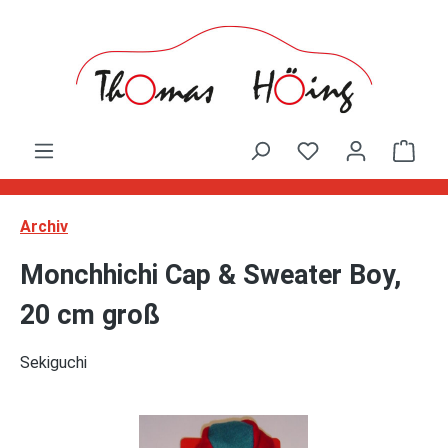
Zum Hauptinhalt springen
Ware
Archiv
Monchhichi Cap & Sweater Boy,
20 cm groß
Sekiguchi
Bildergalerie überspringen