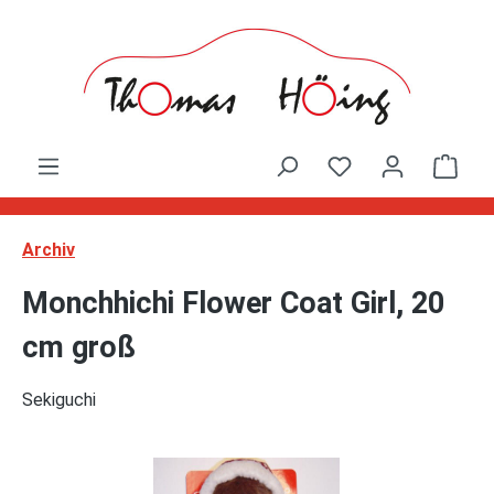
Zum Hauptinhalt springen
Ware
Archiv
Monchhichi Flower Coat Girl, 20
cm groß
Sekiguchi
Bildergalerie überspringen