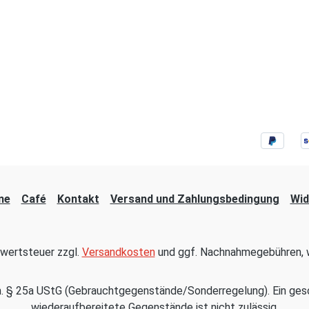
ne
Café
Kontakt
Versand und Zahlungsbedingung
Wid
hrwertsteuer zzgl.
Versandkosten
und ggf. Nachnahmegebühren, w
em. § 25a UStG (Gebrauchtgegenstände/Sonderregelung). Ein ges
wiederaufbereitete Gegenstände ist nicht zulässig.