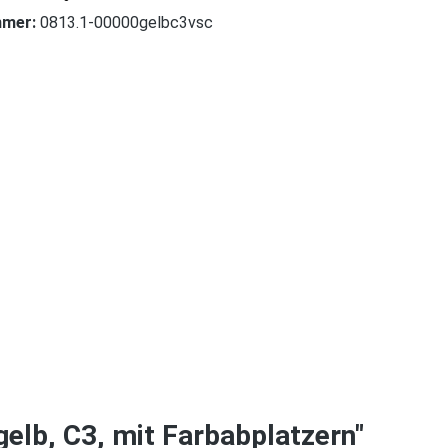
mmer:
0813.1-00000gelbc3vsc
lb, C3, mit Farbabplatzern"