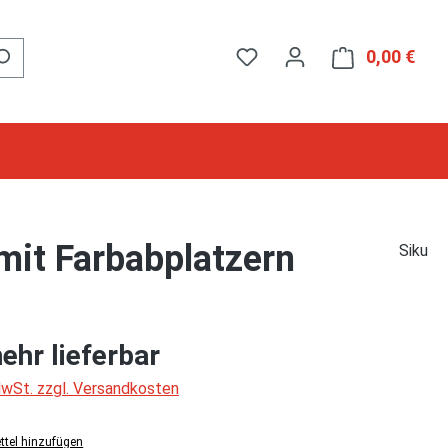
0,00 €
Ware
it Farbabplatzern
Siku
ehr lieferbar
 MwSt. zzgl. Versandkosten
tel hinzufügen