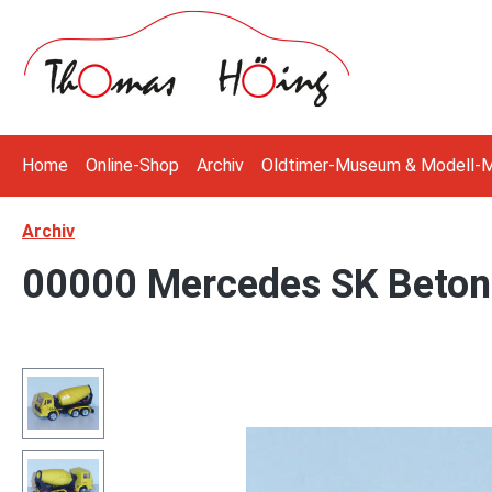
 Hauptinhalt springen
Zur Suche springen
Zur Hauptnavigation springen
Home
Online-Shop
Archiv
Oldtimer-Museum & Modell-
Archiv
00000 Mercedes SK Betonm
Bildergalerie überspringen