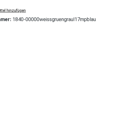
tel hinzufügen
mmer:
1840-00000weissgruengraul17mpblau