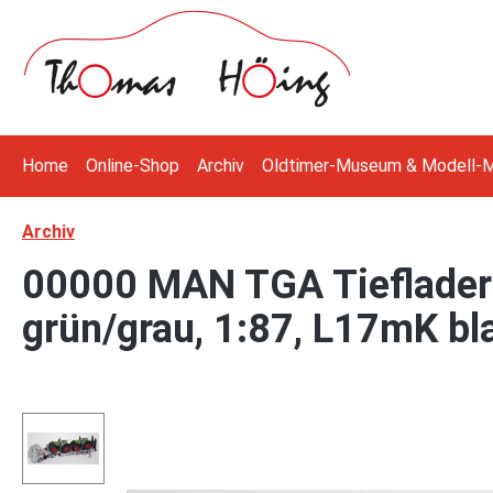
 Hauptinhalt springen
Zur Suche springen
Zur Hauptnavigation springen
Home
Online-Shop
Archiv
Oldtimer-Museum & Modell-
Archiv
00000 MAN TGA Tieflader m
grün/grau, 1:87, L17mK bl
Bildergalerie überspringen