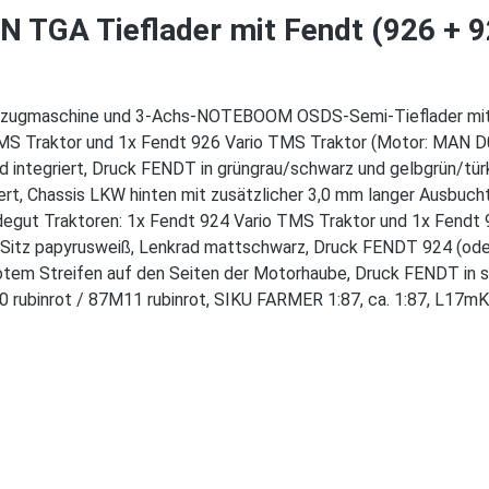
TGA Tieflader mit Fendt (926 + 924
zugmaschine und 3-Achs-NOTEBOOM OSDS-Semi-Tieflader mit 
S Traktor und 1x Fendt 926 Vario TMS Traktor (Motor: MAN D
rad integriert, Druck FENDT in grüngrau/schwarz und gelbgrün/tü
rt, Chassis LKW hinten mit zusätzlicher 3,0 mm langer Ausbucht
degut Traktoren: 1x Fendt 924 Vario TMS Traktor und 1x Fendt 9
, Sitz papyrusweiß, Lenkrad mattschwarz, Druck FENDT 924 (ode
tem Streifen auf den Seiten der Motorhaube, Druck FENDT in sil
0 rubinrot / 87M11 rubinrot, SIKU FARMER 1:87, ca. 1:87, L17