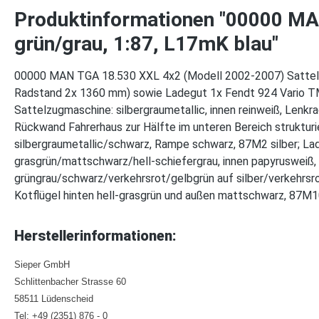
Produktinformationen "00000 MAN 
grün/grau, 1:87, L17mK blau"
00000 MAN TGA 18.530 XXL 4x2 (Modell 2002-2007) Sattel
Radstand 2x 1360 mm) sowie Ladegut 1x Fendt 924 Vario TM
Sattelzugmaschine: silbergraumetallic, innen reinweiß, Lenk
Rückwand Fahrerhaus zur Hälfte im unteren Bereich strukturie
silbergraumetallic/schwarz, Rampe schwarz, 87M2 silber; La
grasgrün/mattschwarz/hell-schiefergrau, innen papyrusweiß
grüngrau/schwarz/verkehrsrot/gelbgrün auf silber/verkehrsro
Kotflügel hinten hell-grasgrün und außen mattschwarz, 87M1
Herstellerinformationen:
Sieper GmbH
Schlittenbacher Strasse 60
58511 Lüdenscheid
Tel: +49 (2351) 876 - 0