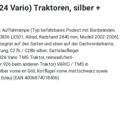
 Vario) Traktoren, silber +
Auffahrrampe (Typ befahrbares Podest mit Bordwänden,
0836 LE501, Allrad, Radstand 2840 mm, Modell 2002-2006),
rkisgrün auf den Seiten und oben auf der Dachvorderkante,
ung, C27b / C28b silber; Sattelauflieger
26 Vario TMS Traktor, reinweiß/hell-
r 926 beim anderen Traktor) VARIO / TMS in
ber vorne im Grill, Kotflügel vorne mattschwarz sowie
mK (blau) (EAN 4006874018406)