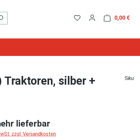
0,00 €
Ware
Traktoren, silber +
Siku
ehr lieferbar
 MwSt. zzgl. Versandkosten