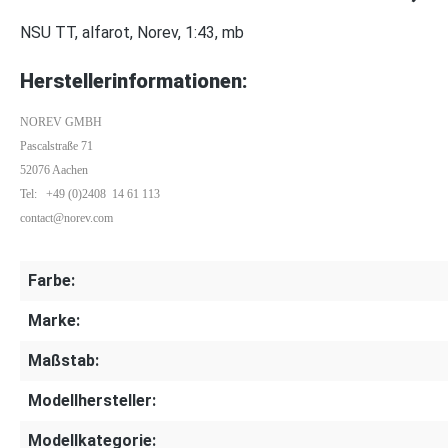
NSU TT, alfarot, Norev, 1:43, mb
Herstellerinformationen:
NOREV GMBH
Pascalstraße 71
52076 Aachen
Tel: +49 (0)2408 14 61 113
contact@norev.com
Farbe:
Marke:
Maßstab:
Modellhersteller:
Modellkategorie: