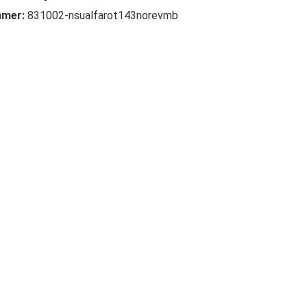
mmer:
831002-nsualfarot143norevmb