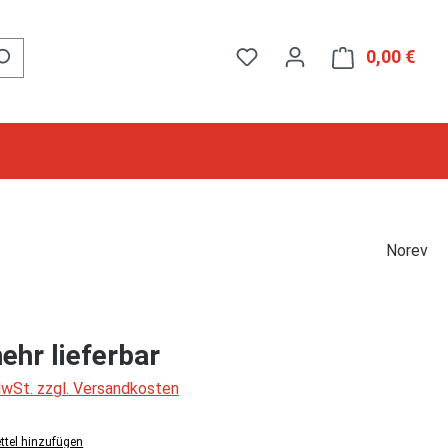
0,00 €
Ware
Norev
ehr lieferbar
 MwSt. zzgl. Versandkosten
tel hinzufügen