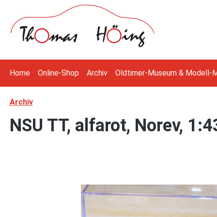
 Hauptinhalt springen
Zur Suche springen
Zur Hauptnavigation springen
Home
Online-Shop
Archiv
Oldtimer-Museum & Modell-
Archiv
NSU TT, alfarot, Norev, 1:
Bildergalerie überspringen