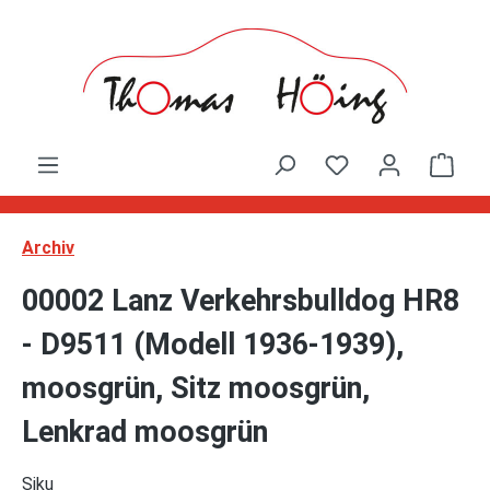
Zum Hauptinhalt springen
Ware
Archiv
00002 Lanz Verkehrsbulldog HR8
- D9511 (Modell 1936-1939),
moosgrün, Sitz moosgrün,
Lenkrad moosgrün
Siku