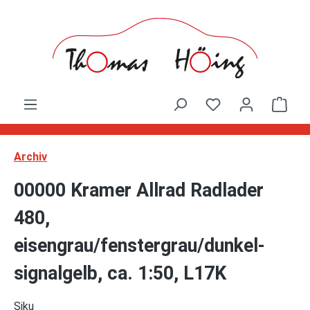
Zum Hauptinhalt springen
Ware
Archiv
00000 Kramer Allrad Radlader
480,
eisengrau/fenstergrau/dunkel-
signalgelb, ca. 1:50, L17K
Siku