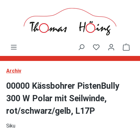
Zum Hauptinhalt springen
Ware
Archiv
00000 Kässbohrer PistenBully
300 W Polar mit Seilwinde,
rot/schwarz/gelb, L17P
Siku