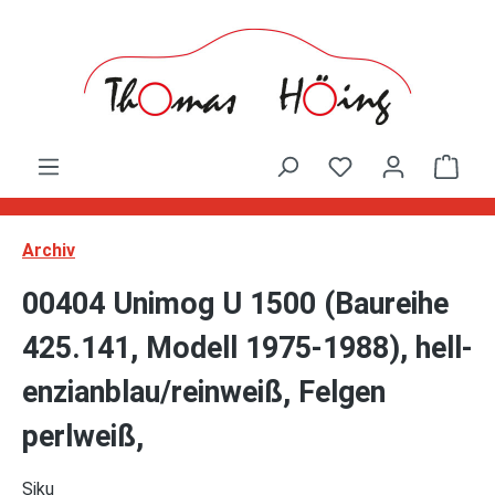
Zum Hauptinhalt springen
Ware
Archiv
00404 Unimog U 1500 (Baureihe
425.141, Modell 1975-1988), hell-
enzianblau/reinweiß, Felgen
perlweiß,
Siku