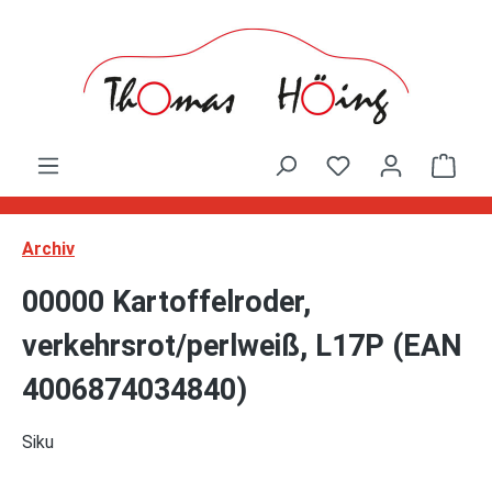
Zum Hauptinhalt springen
Ware
Archiv
00000 Kartoffelroder,
verkehrsrot/perlweiß, L17P (EAN
4006874034840)
Siku