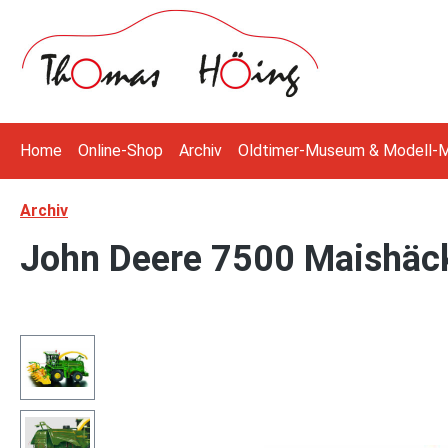
 Hauptinhalt springen
Zur Suche springen
Zur Hauptnavigation springen
Home
Online-Shop
Archiv
Oldtimer-Museum & Modell-
Archiv
John Deere 7500 Maishäck
Bildergalerie überspringen