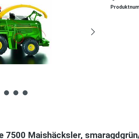
Produktnu
re 7500 Maishäcksler, smaragdgrün