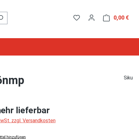
0,00 €
Ware
16nmp
Siku
ehr lieferbar
 MwSt. zzgl. Versandkosten
tel hinzufügen