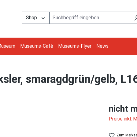
Shop
Museum
Museums-Cafè
Museums-Flyer
News
sler, smaragdgrün/gelb, L
nicht m
Preise inkl.
Zum Merkzet