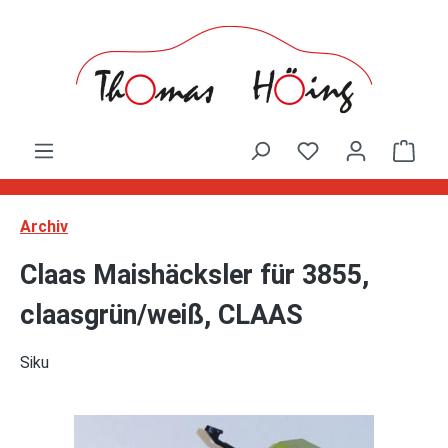
Zum Hauptinhalt springen
Ware
Archiv
Claas Maishäcksler für 3855,
claasgrün/weiß, CLAAS
Siku
Bildergalerie überspringen