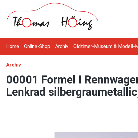
 Hauptinhalt springen
Zur Suche springen
Zur Hauptnavigation springen
Home
Online-Shop
Archiv
Oldtimer-Museum & Modell-
Archiv
00001 Formel I Rennwagen,
Lenkrad silbergraumetalli
Bildergalerie überspringen