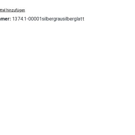
tel hinzufügen
mmer:
1374.1-00001silbergrausilberglatt