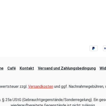
ne
Café
Kontakt
Versand und Zahlungsbedingung
Wid
hrwertsteuer zzgl.
Versandkosten
und ggf. Nachnahmegebühren, w
em. § 25a UStG (Gebrauchtgegenstände/Sonderregelung). Ein ges
wiederaufbereitete Gegenstände ist nicht zulässig.