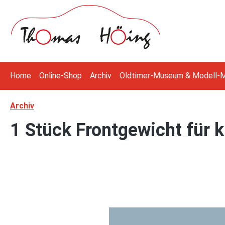
 Hauptinhalt springen
Zur Suche springen
Zur Hauptnavigation springen
Home
Online-Shop
Archiv
Oldtimer-Museum & Modell-
Archiv
1 Stück Frontgewicht für 
Bildergalerie überspringen