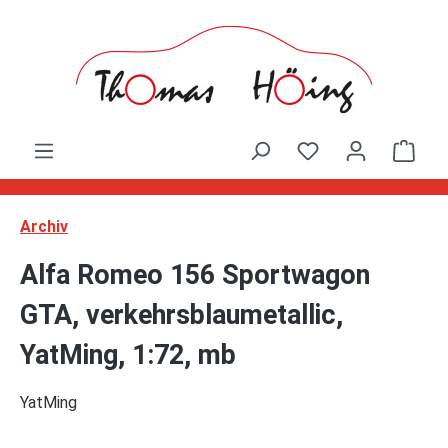
Zum Hauptinhalt springen
Ware
Archiv
Alfa Romeo 156 Sportwagon
GTA, verkehrsblaumetallic,
YatMing, 1:72, mb
YatMing