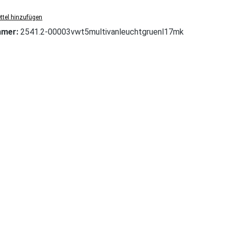
tel hinzufügen
mmer:
2541.2-00003vwt5multivanleuchtgruenl17mk