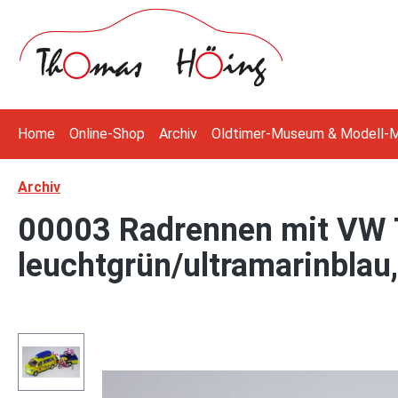
 Hauptinhalt springen
Zur Suche springen
Zur Hauptnavigation springen
Home
Online-Shop
Archiv
Oldtimer-Museum & Modell-
Archiv
00003 Radrennen mit VW T
leuchtgrün/ultramarinblau,
Bildergalerie überspringen