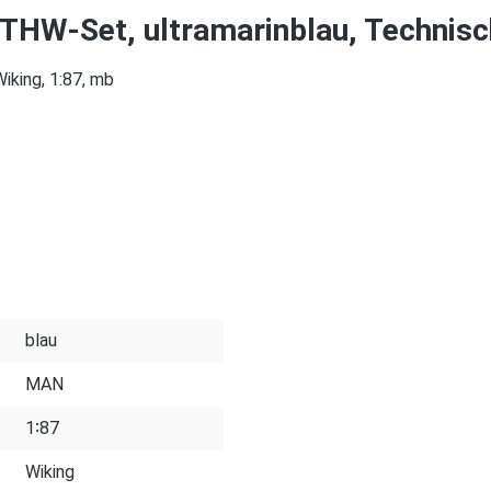
HW-Set, ultramarinblau, Technisch
iking, 1:87, mb
blau
MAN
1∶87
Wiking