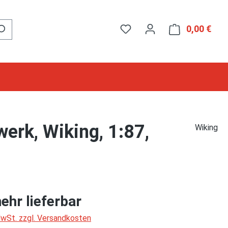
0,00 €
Ware
erk, Wiking, 1:87,
Wiking
ehr lieferbar
 MwSt. zzgl. Versandkosten