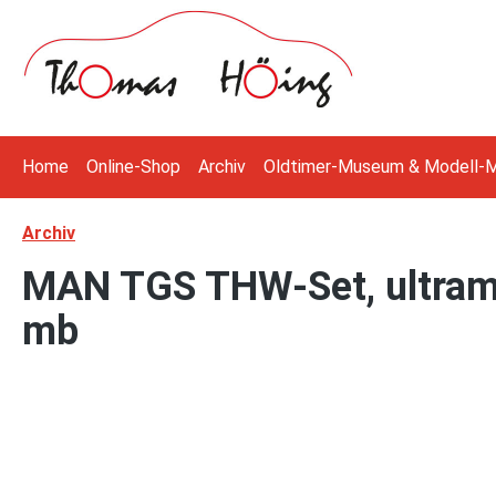
 Hauptinhalt springen
Zur Suche springen
Zur Hauptnavigation springen
Home
Online-Shop
Archiv
Oldtimer-Museum & Modell-
Archiv
MAN TGS THW-Set, ultramar
mb
Bildergalerie überspringen