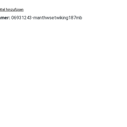
tel hinzufügen
mmer:
06931243-manthwsetwiking187mb