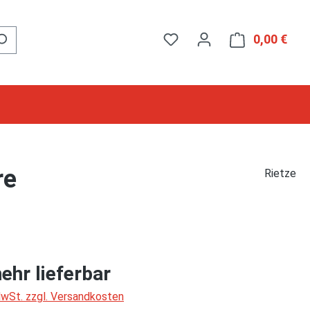
0,00 €
Ware
re
Rietze
ehr lieferbar
 MwSt. zzgl. Versandkosten