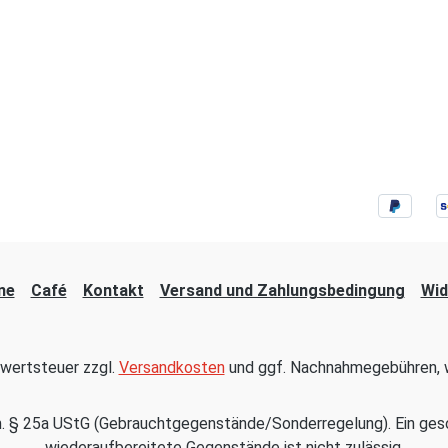
ne
Café
Kontakt
Versand und Zahlungsbedingung
Wid
hrwertsteuer zzgl.
Versandkosten
und ggf. Nachnahmegebühren, w
em. § 25a UStG (Gebrauchtgegenstände/Sonderregelung). Ein ges
wiederaufbereitete Gegenstände ist nicht zulässig.