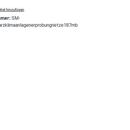
tel hinzufügen
mmer:
SM-
rzklimaanlagenerprobungrietze187mb