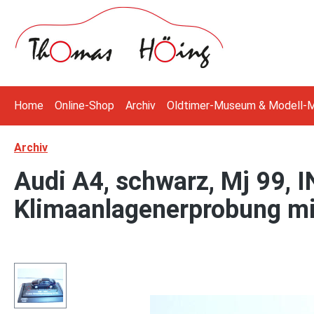
 Hauptinhalt springen
Zur Suche springen
Zur Hauptnavigation springen
Home
Online-Shop
Archiv
Oldtimer-Museum & Modell-
Archiv
Audi A4, schwarz, Mj 99, 
Klimaanlagenerprobung mit
Bildergalerie überspringen