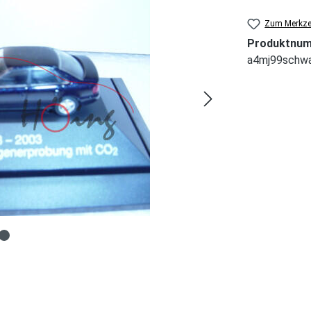
Zum Merkzet
Produktnu
a4mj99schwa