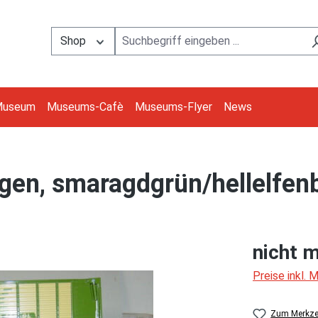
Shop
Museum
Museums-Cafè
Museums-Flyer
News
n, smaragdgrün/hellelfenbe
nicht m
Preise inkl.
Zum Merkzet