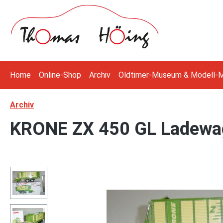
 Hauptinhalt springen
Zur Suche springen
Zur Hauptnavigation springen
Home
Online-Shop
Archiv
Oldtimer-Museum & Modell-
Archiv
KRONE ZX 450 GL Ladewage
Bildergalerie überspringen