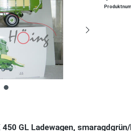
Produktnu
450 GL Ladewagen, smaragdgrün/hel