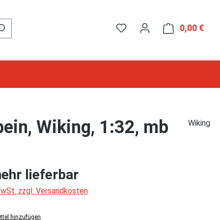
0,00 €
Ware
in, Wiking, 1:32, mb
Wiking
ehr lieferbar
 MwSt. zzgl. Versandkosten
tel hinzufügen