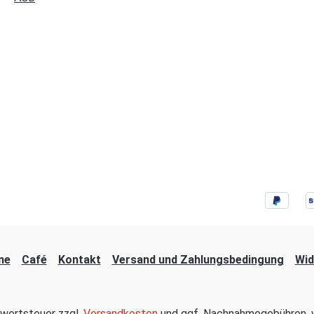
ne
Café
Kontakt
Versand und Zahlungsbedingung
Wid
hrwertsteuer zzgl.
Versandkosten
und ggf. Nachnahmegebühren, w