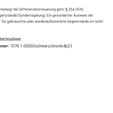
nterliegt der Differenzbesteuerung gem. § 25a UStG
enstände/Sonderregelung). Ein gesonderter Ausweis der
für gebrauchte oder wiederaufbereitete Gegenstände ist nicht
tel hinzufügen
mmer:
1076.1-00003schwarzchromb4p23