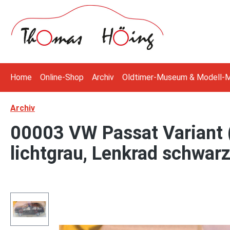
 Hauptinhalt springen
Zur Suche springen
Zur Hauptnavigation springen
Home
Online-Shop
Archiv
Oldtimer-Museum & Modell-
Archiv
00003 VW Passat Variant (
lichtgrau, Lenkrad schwarz
Bildergalerie überspringen