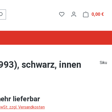
0,00 €
Ware
993), schwarz, innen
Siku
ehr lieferbar
 MwSt. zzgl. Versandkosten