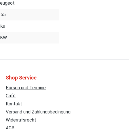
eugeot
∶55
iku
PKW
Shop Service
Börsen und Termine
Café
Kontakt
Versand und Zahlungsbedingung
Widerrufsrecht
AGB