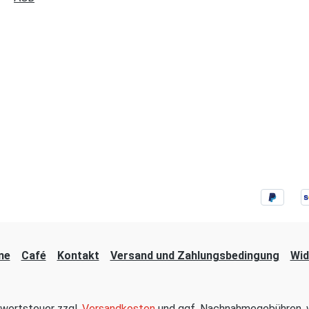
ne
Café
Kontakt
Versand und Zahlungsbedingung
Wid
hrwertsteuer zzgl.
Versandkosten
und ggf. Nachnahmegebühren, w