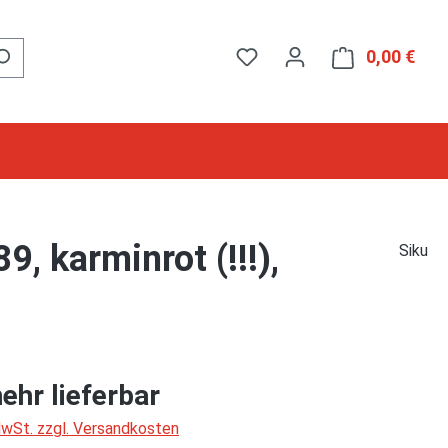
0,00 €
Ware
, karminrot (!!!),
Siku
ehr lieferbar
 MwSt. zzgl. Versandkosten