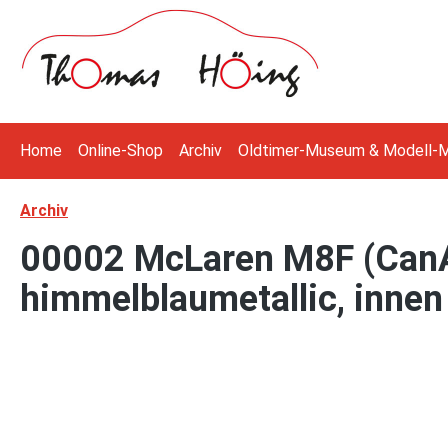
 Hauptinhalt springen
Zur Suche springen
Zur Hauptnavigation springen
Home
Online-Shop
Archiv
Oldtimer-Museum & Modell-
Archiv
00002 McLaren M8F (CanA
himmelblaumetallic, innen
Bildergalerie überspringen