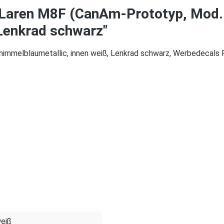
Laren M8F (CanAm-Prototyp, Mod.
 Lenkrad schwarz"
melblaumetallic, innen weiß, Lenkrad schwarz, Werbedecals R
weiß