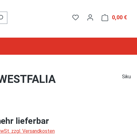
0,00 €
Ware
, WESTFALIA
Siku
ehr lieferbar
 MwSt. zzgl. Versandkosten