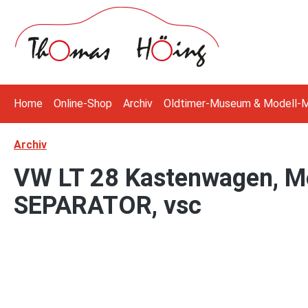
 Hauptinhalt springen
Zur Suche springen
Zur Hauptnavigation springen
Home
Online-Shop
Archiv
Oldtimer-Museum & Modell-
Archiv
VW LT 28 Kastenwagen, M
SEPARATOR, vsc
Bildergalerie überspringen