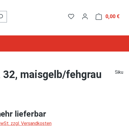
0,00 €
Ware
2, maisgelb/fehgrau
Siku
ehr lieferbar
 MwSt. zzgl. Versandkosten