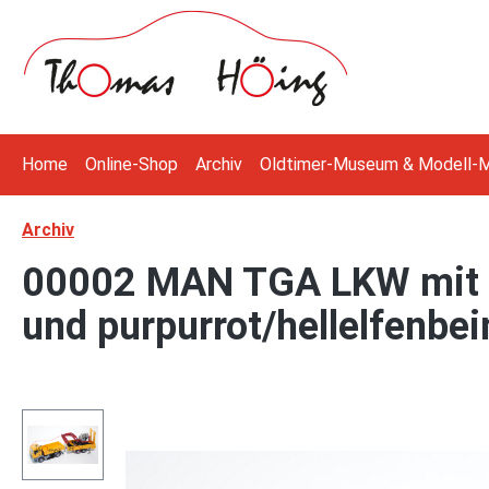
 Hauptinhalt springen
Zur Suche springen
Zur Hauptnavigation springen
Home
Online-Shop
Archiv
Oldtimer-Museum & Modell-
Archiv
00002 MAN TGA LKW mit 
und purpurrot/hellelfenbe
Bildergalerie überspringen