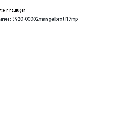
tel hinzufügen
mmer:
3920-00002maisgelbrotl17mp