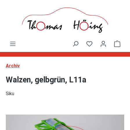
Zum Hauptinhalt springen
Ware
Archiv
Walzen, gelbgrün, L11a
Siku
Bildergalerie überspringen