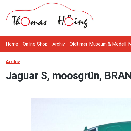
 Hauptinhalt springen
Zur Suche springen
Zur Hauptnavigation springen
Home
Online-Shop
Archiv
Oldtimer-Museum & Modell-
Archiv
Jaguar S, moosgrün, BRA
Bildergalerie überspringen