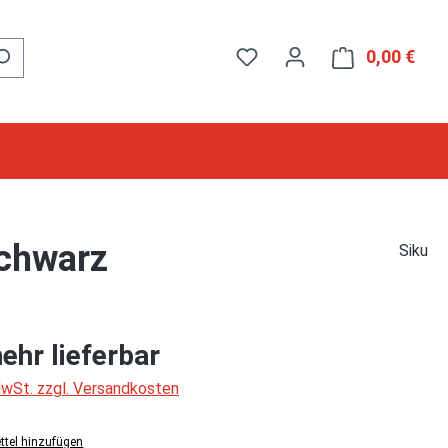
0,00 €
Ware
chwarz
Siku
ehr lieferbar
 MwSt. zzgl. Versandkosten
tel hinzufügen