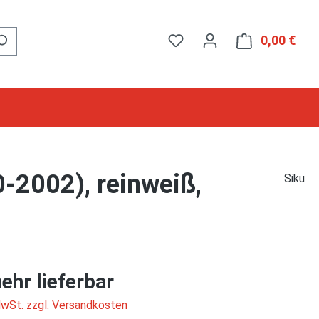
0,00 €
Ware
-2002), reinweiß,
Siku
ehr lieferbar
 MwSt. zzgl. Versandkosten