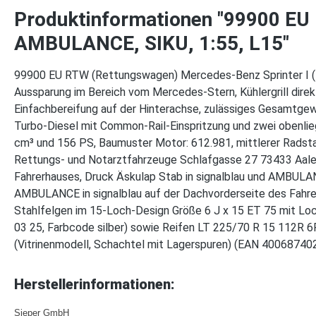
Produktinformationen "99900 EU 
AMBULANCE, SIKU, 1:55, L15"
99900 EU RTW (Rettungswagen) Mercedes-Benz Sprinter I (1. 
Aussparung im Bereich vom Mercedes-Stern, Kühlergrill direk
Einfachbereifung auf der Hinterachse, zulässiges Gesamtge
Turbo-Diesel mit Common-Rail-Einspritzung und zwei obenli
cm³ und 156 PS, Baumuster Motor: 612.981, mittlerer Rad
Rettungs- und Notarztfahrzeuge Schlafgasse 27 73433 Aalen), 
Fahrerhauses, Druck Äskulap Stab in signalblau und AMBULAN
AMBULANCE in signalblau auf der Dachvorderseite des Fahrer
Stahlfelgen im 15-Loch-Design Größe 6 J x 15 ET 75 mit Lo
03 25, Farbcode silber) sowie Reifen LT 225/70 R 15 112R 6
(Vitrinenmodell, Schachtel mit Lagerspuren) (EAN 40068740
Herstellerinformationen:
Sieper GmbH