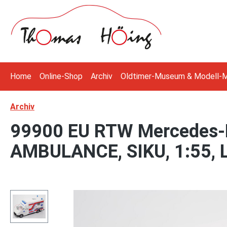
 Hauptinhalt springen
Zur Suche springen
Zur Hauptnavigation springen
Home
Online-Shop
Archiv
Oldtimer-Museum & Modell-
Archiv
99900 EU RTW Mercedes-Be
AMBULANCE, SIKU, 1:55, 
Bildergalerie überspringen