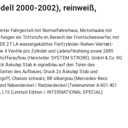
ell 2000-2002), reinweiß,
inter Fahrgestell mit Normalfahrerhaus, Motorhaube mit
fungen als Trittstufe im Bereich der Frontscheinwerfer, mit
DE 27 LA wassergekühlter Fünfzylinder-Reihen-Viertakt-
 4 Ventile pro Zylinder und Ladeluftkühlung sowie 2685
t Kofferaufbau (Hersteller: SYSTEM STROBEL GmbH & Co. KG
ck Äskulap Stab in signalblau auf den Türen des
 Seiten des Aufbaues, Druck 2x Äskulap Stab und
griff, Chassis schwarz, B8 silbergrau (Mercedes-Benz
) und Nabendeckel / Radzierdeckel (Teilenummer A 601 401
55, L15 (Limited Edition / INTERNATIONAL SPECIAL)