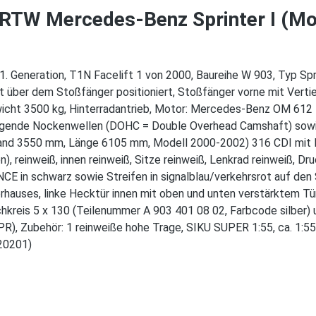
RTW Mercedes-Benz Sprinter I (Mod
Generation, T1N Facelift 1 von 2000, Baureihe W 903, Typ Spr
t über dem Stoßfänger positioniert, Stoßfänger vorne mit Vertie
wicht 3500 kg, Hinterradantrieb, Motor: Mercedes-Benz OM 612 
egende Nockenwellen (DOHC = Double Overhead Camshaft) sowie
stand 3550 mm, Länge 6105 mm, Modell 2000-2002) 316 CDI mi
reinweiß, innen reinweiß, Sitze reinweiß, Lenkrad reinweiß, Dru
CE in schwarz sowie Streifen in signalblau/verkehrsrot auf den
hauses, linke Hecktür innen mit oben und unten verstärktem Tür
chkreis 5 x 130 (Teilenummer A 903 401 08 02, Farbcode silber
PR), Zubehör: 1 reinweiße hohe Trage, SIKU SUPER 1:55, ca. 1:
20201)