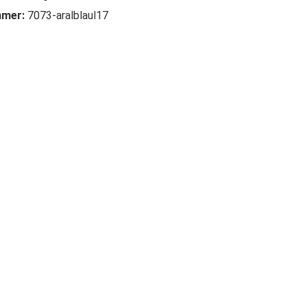
mmer:
7073-aralblaul17