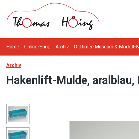
 Hauptinhalt springen
Zur Suche springen
Zur Hauptnavigation springen
Home
Online-Shop
Archiv
Oldtimer-Museum & Modell-
Archiv
Hakenlift-Mulde, aralblau,
Bildergalerie überspringen