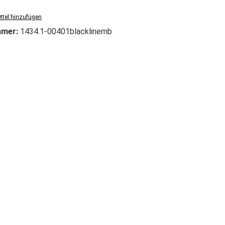
tel hinzufügen
mmer:
1434.1-00401blacklinemb