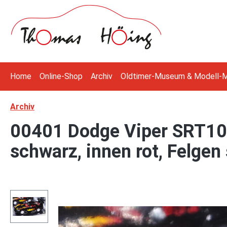
 Hauptinhalt springen
Zur Suche springen
Zur Hauptnavigation springen
Home
Online-Shop
Archiv
Oldtimer-Museum & Modell-
Archiv
00401 Dodge Viper SRT10 
schwarz, innen rot, Felgen 
Bildergalerie überspringen