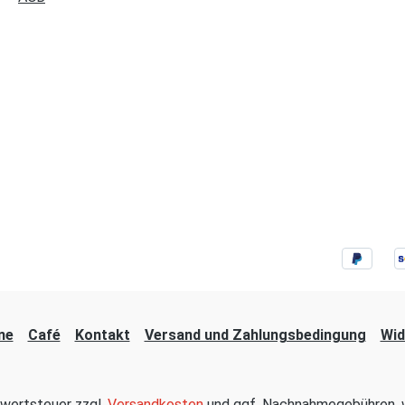
ne
Café
Kontakt
Versand und Zahlungsbedingung
Wid
hrwertsteuer zzgl.
Versandkosten
und ggf. Nachnahmegebühren, w