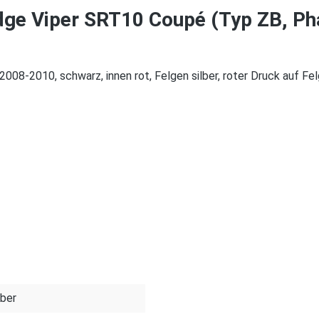
ge Viper SRT10 Coupé (Typ ZB, Pha
8-2010, schwarz, innen rot, Felgen silber, roter Druck auf Felg
lber