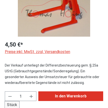
4,50 €*
Preise inkl. MwSt. zzgl. Versandkosten
Der Verkauf unterliegt der Differenzbesteuerung gem. § 25a
UStG (Gebrauchtgegenstände/Sonderregelung). Ein
gesonderter Ausweis der Umsatzsteuer für gebrauchte oder
wiederaufbereitete Gegenstände ist nicht zulässig.
Produkt Anzahl: Gib den gewünschten Wert ei
In den Warenkorb
Stück