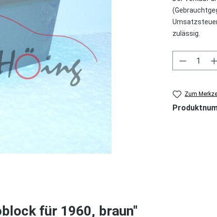
(Gebrauchtgeg
Umsatzsteuer 
zulässig.
Produkt 
Zum Merkzet
Produktnu
block für 1960, braun"