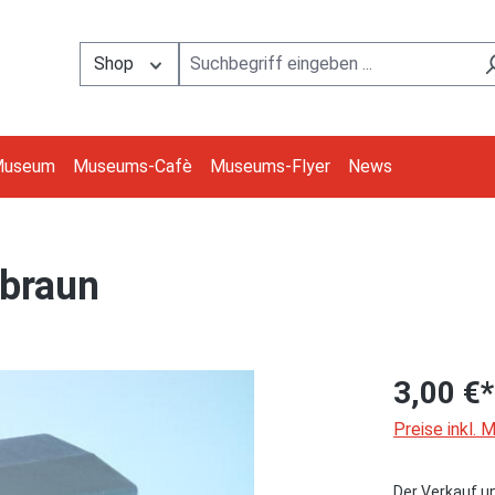
Shop
Museum
Museums-Cafè
Museums-Flyer
News
 braun
3,00 €*
Preise inkl.
Der Verkauf u