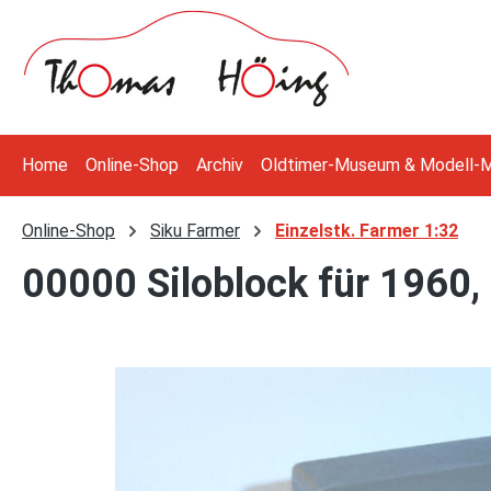
 Hauptinhalt springen
Zur Suche springen
Zur Hauptnavigation springen
Home
Online-Shop
Archiv
Oldtimer-Museum & Modell-
Online-Shop
Siku Farmer
Einzelstk. Farmer 1:32
00000 Siloblock für 1960,
Bildergalerie überspringen