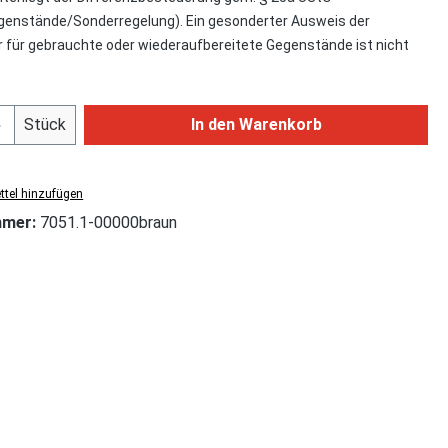
enstände/Sonderregelung). Ein gesonderter Ausweis der
für gebrauchte oder wiederaufbereitete Gegenstände ist nicht
Anzahl: Gib den gewünschten Wert ein od
Stück
In den Warenkorb
tel hinzufügen
mmer:
7051.1-00000braun