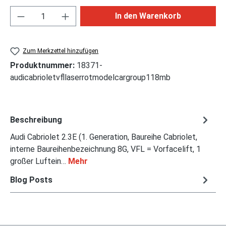
Produkt Anzahl: Gib den gewünschten Wert ei
In den Warenkorb
Zum Merkzettel hinzufügen
Produktnummer:
18371-
audicabrioletvfllaserrotmodelcargroup118mb
Beschreibung
Audi Cabriolet 2.3E (1. Generation, Baureihe Cabriolet,
interne Baureihenbezeichnung 8G, VFL = Vorfacelift, 1
großer Luftein…
Mehr
Blog Posts