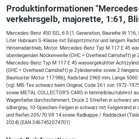
Produktinformationen "Mercedes-
verkehrsgelb, majorette, 1:61, Bli
Mercedes-Benz 450 SEL 6.9 (1. Generation, Baureihe W 116, 
Liter Hubraum S-Klasse mit Einspritzmotor und langem Rads
Hinterradantrieb, Motor: Mercedes-Benz Typ M 117 E 45 wass
obenliegenden Nockenwelle (OHC = Overhead Camshaft) je Zy
Mercedes-Benz Typ M 117 E 45 wassergekühlter Achtzylinde
(OHC = Overhead Camshaft) je Zylinderreihe sowie 2 hängen
Baumuster Motor 117.986), Radstand 2960 mm, Länge 5060 mm,
(vgl. MB-Tex schwarz beim Original, Code 261 von 1972-197
sowie METAL COLLECTOR'S CARS in himmelblau/rubinrot auf d
Wagenfarbe durchschimmert, Druck 2 Streifen in schwarz und
silbergrau, 10-Speichen-Felgen in schwarz mit Felgenrand i
und Reifen 205/70 VR 14 sowie Radkappe / Raddeckel (Teil
2024) (EAN 3467452074701)