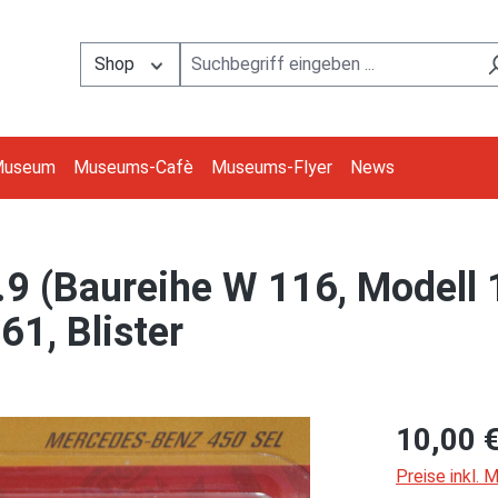
Shop
Museum
Museums-Cafè
Museums-Flyer
News
9 (Baureihe W 116, Modell
61, Blister
10,00 
Preise inkl.