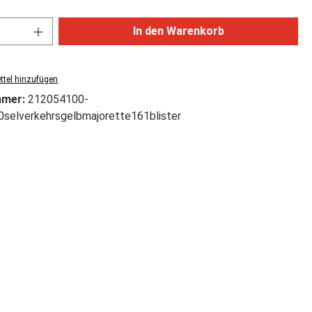
Anzahl: Gib den gewünschten Wert ein od
In den Warenkorb
tel hinzufügen
mmer:
212054100-
selverkehrsgelbmajorette161blister