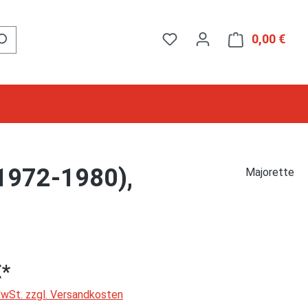
0,00 €
Ware
 1972-1980),
Majorette
€*
 MwSt. zzgl. Versandkosten