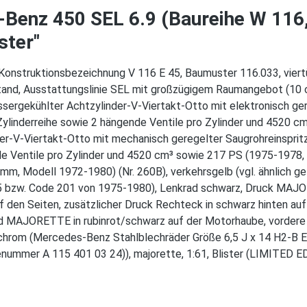
Benz 450 SEL 6.9 (Baureihe W 116
ster"
Konstruktionsbezeichnung V 116 E 45, Baumuster 116.033, viertü
tand, Ausstattungslinie SEL mit großzügigem Raumangebot (10 
ergekühlter Achtzylinder-V-Viertakt-Otto mit elektronisch ger
linderreihe sowie 2 hängende Ventile pro Zylinder und 4520 
r-V-Viertakt-Otto mit mechanisch geregelter Saugrohreinsprit
de Ventile pro Zylinder und 4520 cm³ sowie 217 PS (1975-1978
 Modell 1972-1980) (Nr. 260B), verkehrsgelb (vgl. ähnlich gelb
5 bzw. Code 201 von 1975-1980), Lenkrad schwarz, Druck MAJO
en Seiten, zusätzlicher Druck Rechteck in schwarz hinten auf 
 MAJORETTE in rubinrot/schwarz auf der Motorhaube, vordere Tü
n chrom (Mercedes-Benz Stahlblechräder Größe 6,5 J x 14 H2-B 
enummer A 115 401 03 24)), majorette, 1:61, Blister (LIMIT