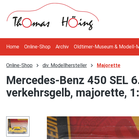
 Hauptinhalt springen
Zur Suche springen
Zur Hauptnavigation springen
Home
Online-Shop
Archiv
Oldtimer-Museum & Modell-
Online-Shop
div. Modellhersteller
Majorette
Mercedes-Benz 450 SEL 6.
verkehrsgelb, majorette, 1:
Bildergalerie überspringen