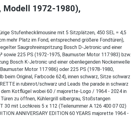
, Modell 1972-1980),
rige Stufenhecklimousine mit 5 Sitzplätzen, 450 SEL = 4,5
cm mehr Platz im Fond, entsprechend größere Fondtüren),
egelter Saugrohreinspritzung Bosch D-Jetronic und einer
cm³ sowie 225 PS (1972-1975, Baumuster Motor 117.983) bzw.
zung Bosch K-Jetronic und einer obenliegenden Nockenwelle
, Baumuster Motor 117.986) oder 225 PS (1978-1980,
 beim Original, Farbcode 624), innen schwarz, Sitze schwarz
RETTE in rubinrot/schwarz und Leads the parade in schwarz
dem Kotflügel wobei 60 / majorette-Logo / 1964 - 2024 in
ren zu öffnen, Kühlergrill silbergrau, Stoßstangen
ET 30 mit Lochkreis 5 x 112 (Teilenummer A 126 400 07 02)
ED EDITION ANNIVERSARY EDITION 60 YEARS majorette 1964 -