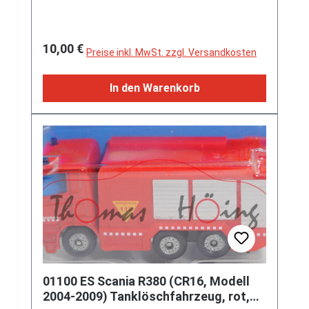
Regulärer Preis:
10,00 €
Preise inkl. MwSt. zzgl. Versandkosten
In den Warenkorb
01100 ES Scania R380 (CR16, Modell
2004-2009) Tanklöschfahrzeug, rot,