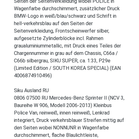
Seiten der Seitenverkleidung wobei POLICE in
Wagenfarbe durchschimmert, zusätzlicher Druck
BMW-Logo in weiß/blau/schwarz und Schrift in
hell-verkehrsblau auf den Seiten der
Seitenverkleidung, Frontscheinwerfer silber,
aufgesetzte Zylinderblöcke incl. Rahmen
graualuminiummetallic, mit Druck eines Teiles der
Chargennummer in grau auf dem Chassis, C66a /
C66b silbergrau, SIKU SUPER, ca. 1:33, P29e
(Limited Edition / SOUTH KOREA SPECIAL) (EAN
4006874910496)
Siku Ausland RU
0806 07500 RU Mercedes-Benz Sprinter II (NCV 3,
Baureihe W 906, Modell 2006-2013) Kleinbus
Police Van, reinweiß, innen reinweiß, Lenkrad
integriert, Druck verkehrsblauer Streifen mittig auf
den Seiten wobei NONNUNR in Wagenfarbe
durchschimmert, flache Blaulichtleiste,