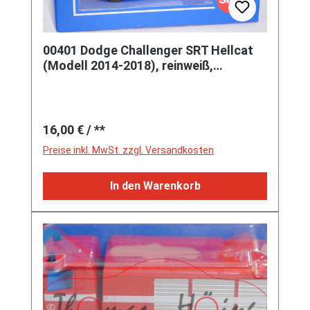
00401 Dodge Challenger SRT Hellcat
(Modell 2014-2018), reinweiß,
spielwarenmesse®, SIKU SUPER, 1:63,
Werbeschachtel (zur 69.
Spielwarenmesse 31.01 - 04.02.2018 in
Regulärer Preis:
Nürnberg)
16,00 €
/ **
Preise inkl. MwSt. zzgl. Versandkosten
In den Warenkorb