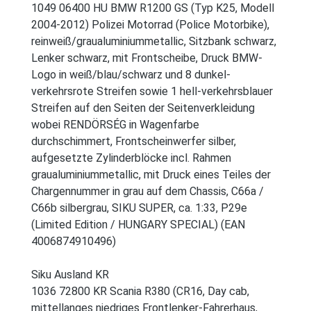
1049 06400 HU BMW R1200 GS (Typ K25, Modell
2004-2012) Polizei Motorrad (Police Motorbike),
reinweiß/graualuminiummetallic, Sitzbank schwarz,
Lenker schwarz, mit Frontscheibe, Druck BMW-
Logo in weiß/blau/schwarz und 8 dunkel-
verkehrsrote Streifen sowie 1 hell-verkehrsblauer
Streifen auf den Seiten der Seitenverkleidung
wobei RENDÖRSÉG in Wagenfarbe
durchschimmert, Frontscheinwerfer silber,
aufgesetzte Zylinderblöcke incl. Rahmen
graualuminiummetallic, mit Druck eines Teiles der
Chargennummer in grau auf dem Chassis, C66a /
C66b silbergrau, SIKU SUPER, ca. 1:33, P29e
(Limited Edition / HUNGARY SPECIAL) (EAN
4006874910496)
Siku Ausland KR
1036 72800 KR Scania R380 (CR16, Day cab,
mittellanges niedriges Frontlenker-Fahrerhaus,