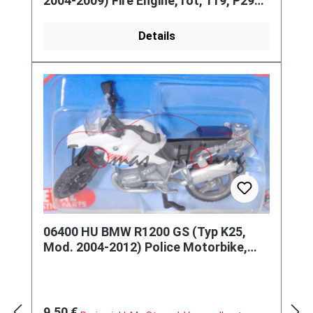
2004-2009) Fire Engine, rot, 119, P29e
(Limited Edition)
Details
06400 HU BMW R1200 GS (Typ K25,
Mod. 2004-2012) Police Motorbike,
weiß/graualu, RENDÖRSÉG, P29e
Regulärer Preis:
9,50 €