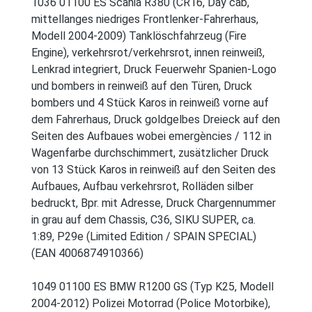
1036 01100 ES Scania R380 (CR16, Day cab,
mittellanges niedriges Frontlenker-Fahrerhaus,
Modell 2004-2009) Tanklöschfahrzeug (Fire
Engine), verkehrsrot/verkehrsrot, innen reinweiß,
Lenkrad integriert, Druck Feuerwehr Spanien-Logo
und bombers in reinweiß auf den Türen, Druck
bombers und 4 Stück Karos in reinweiß vorne auf
dem Fahrerhaus, Druck goldgelbes Dreieck auf den
Seiten des Aufbaues wobei emergències / 112 in
Wagenfarbe durchschimmert, zusätzlicher Druck
von 13 Stück Karos in reinweiß auf den Seiten des
Aufbaues, Aufbau verkehrsrot, Rolläden silber
bedruckt, Bpr. mit Adresse, Druck Chargennummer
in grau auf dem Chassis, C36, SIKU SUPER, ca.
1:89, P29e (Limited Edition / SPAIN SPECIAL)
(EAN 4006874910366)
1049 01100 ES BMW R1200 GS (Typ K25, Modell
2004-2012) Polizei Motorrad (Police Motorbike),