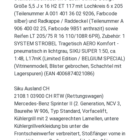
Größe 5,5 J x 16 H2 ET 117 mit Lochkreis 6 x 205
(Teilenummer A 001 401 36 02 9206, Farbcode
silber) und Radkappe / Raddeckel (Teilenummer A
906 400 02 25, Farbcode 9B51 anthrazit) sowie
Reifen LT 205/75 R 16 110/108R 6PR), Zubehör: 1
SYSTEM STROBEL Tragetisch AERO Komfort -
pneumatisch in lichtgrau, SIKU SUPER 1:50, ca.
1:48, L17mK (Limited Edition / BELGIUM SPECIAL)
(Vitrinenmodell, Blister gebrochen, Schachtel mit
Lagerspuren) (EAN 4006874021086)
Siku Ausland CH
2108.1 03900 CH RTW (Rettungswagen)
Mercedes-Benz Sprinter II (2. Generation, NCV 3,
Baureihe W 906, Typ Standard, Vorfacelift,
Kühlergrill mit 2 waagerechten Lamellen, untere
Kühlergrillverkleidung bis unter die
Frontscheinwerfer verbreitert, Stoßfänger vorne in