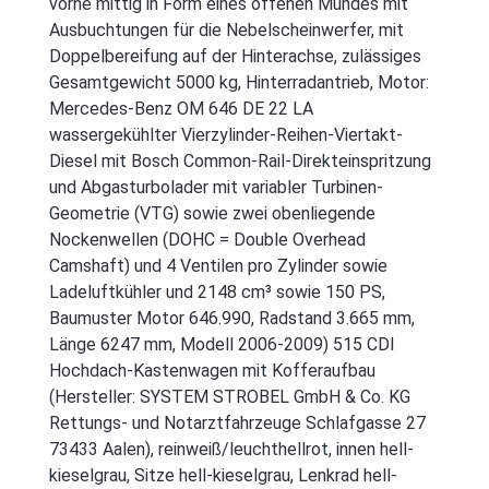
vorne mittig in Form eines offenen Mundes mit
Ausbuchtungen für die Nebelscheinwerfer, mit
Doppelbereifung auf der Hinterachse, zulässiges
Gesamtgewicht 5000 kg, Hinterradantrieb, Motor:
Mercedes-Benz OM 646 DE 22 LA
wassergekühlter Vierzylinder-Reihen-Viertakt-
Diesel mit Bosch Common-Rail-Direkteinspritzung
und Abgasturbolader mit variabler Turbinen-
Geometrie (VTG) sowie zwei obenliegende
Nockenwellen (DOHC = Double Overhead
Camshaft) und 4 Ventilen pro Zylinder sowie
Ladeluftkühler und 2148 cm³ sowie 150 PS,
Baumuster Motor 646.990, Radstand 3.665 mm,
Länge 6247 mm, Modell 2006-2009) 515 CDI
Hochdach-Kastenwagen mit Kofferaufbau
(Hersteller: SYSTEM STROBEL GmbH & Co. KG
Rettungs- und Notarztfahrzeuge Schlafgasse 27
73433 Aalen), reinweiß/leuchthellrot, innen hell-
kieselgrau, Sitze hell-kieselgrau, Lenkrad hell-