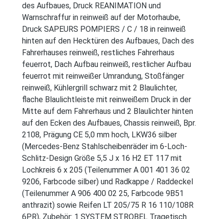
des Aufbaues, Druck REANIMATION und
Warnschraffur in reinweiß auf der Motorhaube,
Druck SAPEURS POMPIERS / C / 18 in reinweiß
hinten auf den Hecktüren des Aufbaues, Dach des
Fahrerhauses reinweiß, restliches Fahrerhaus
feuerrot, Dach Aufbau reinweiß, restlicher Aufbau
feuerrot mit reinweißer Umrandung, Stoßfänger
reinweiß, Kühlergrill schwarz mit 2 Blaulichter,
flache Blaulichtleiste mit reinweißem Druck in der
Mitte auf dem Fahrerhaus und 2 Blaulichter hinten
auf den Ecken des Aufbaues, Chassis reinweiß, Bpr.
2108, Prägung CE 5,0 mm hoch, LKW36 silber
(Mercedes-Benz Stahlscheibenräder im 6-Loch-
Schlitz-Design Größe 5,5 J x 16 H2 ET 117 mit
Lochkreis 6 x 205 (Teilenummer A 001 401 36 02
9206, Farbcode silber) und Radkappe / Raddeckel
(Teilenummer A 906 400 02 25, Farbcode 9B51
anthrazit) sowie Reifen LT 205/75 R 16 110/108R
6PR), Zubehör: 1 SYSTEM STROBEL Tragetisch