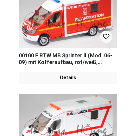
00100 F RTW MB Sprinter II (Mod. 06-
09) mit Kofferaufbau, rot/weiß,
SAPEURS POMPIERS, SIKU, L17mK
Details