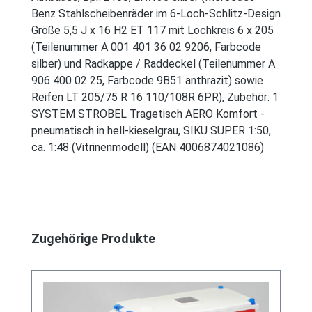
Benz Stahlscheibenräder im 6-Loch-Schlitz-Design
Größe 5,5 J x 16 H2 ET 117 mit Lochkreis 6 x 205
(Teilenummer A 001 401 36 02 9206, Farbcode
silber) und Radkappe / Raddeckel (Teilenummer A
906 400 02 25, Farbcode 9B51 anthrazit) sowie
Reifen LT 205/75 R 16 110/108R 6PR), Zubehör: 1
SYSTEM STROBEL Tragetisch AERO Komfort -
pneumatisch in hell-kieselgrau, SIKU SUPER 1:50,
ca. 1:48 (Vitrinenmodell) (EAN 4006874021086)
Produktgalerie überspringen
Zugehörige Produkte