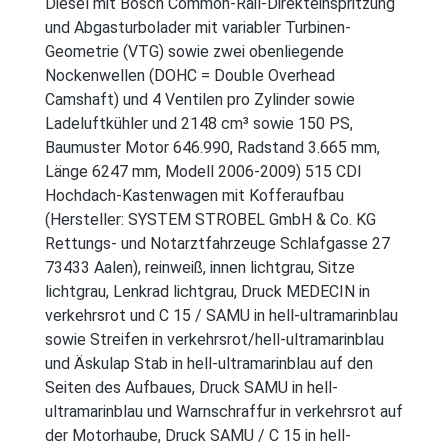
Diesel mit Bosch Common-Rail-Direkteinspritzung
und Abgasturbolader mit variabler Turbinen-
Geometrie (VTG) sowie zwei obenliegende
Nockenwellen (DOHC = Double Overhead
Camshaft) und 4 Ventilen pro Zylinder sowie
Ladeluftkühler und 2148 cm³ sowie 150 PS,
Baumuster Motor 646.990, Radstand 3.665 mm,
Länge 6247 mm, Modell 2006-2009) 515 CDI
Hochdach-Kastenwagen mit Kofferaufbau
(Hersteller: SYSTEM STROBEL GmbH & Co. KG
Rettungs- und Notarztfahrzeuge Schlafgasse 27
73433 Aalen), reinweiß, innen lichtgrau, Sitze
lichtgrau, Lenkrad lichtgrau, Druck MEDECIN in
verkehrsrot und C 15 / SAMU in hell-ultramarinblau
sowie Streifen in verkehrsrot/hell-ultramarinblau
und Äskulap Stab in hell-ultramarinblau auf den
Seiten des Aufbaues, Druck SAMU in hell-
ultramarinblau und Warnschraffur in verkehrsrot auf
der Motorhaube, Druck SAMU / C 15 in hell-