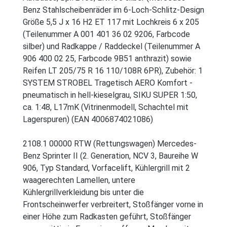
Benz Stahlscheibenräder im 6-Loch-Schlitz-Design
Größe 5,5 J x 16 H2 ET 117 mit Lochkreis 6 x 205
(Teilenummer A 001 401 36 02 9206, Farbcode
silber) und Radkappe / Raddeckel (Teilenummer A
906 400 02 25, Farbcode 9B51 anthrazit) sowie
Reifen LT 205/75 R 16 110/108R 6PR), Zubehör: 1
SYSTEM STROBEL Tragetisch AERO Komfort -
pneumatisch in hell-kieselgrau, SIKU SUPER 1:50,
ca. 1:48, L17mK (Vitrinenmodell, Schachtel mit
Lagerspuren) (EAN 4006874021086)
2108.1 00000 RTW (Rettungswagen) Mercedes-
Benz Sprinter II (2. Generation, NCV 3, Baureihe W
906, Typ Standard, Vorfacelift, Kühlergrill mit 2
waagerechten Lamellen, untere
Kühlergrillverkleidung bis unter die
Frontscheinwerfer verbreitert, Stoßfänger vorne in
einer Höhe zum Radkasten geführt, Stoßfänger