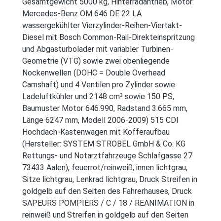
Gesamtgewicht 5000 kg, Hinterradantrieb, Motor:
Mercedes-Benz OM 646 DE 22 LA
wassergekühlter Vierzylinder-Reihen-Viertakt-
Diesel mit Bosch Common-Rail-Direkteinspritzung
und Abgasturbolader mit variabler Turbinen-
Geometrie (VTG) sowie zwei obenliegende
Nockenwellen (DOHC = Double Overhead
Camshaft) und 4 Ventilen pro Zylinder sowie
Ladeluftkühler und 2148 cm³ sowie 150 PS,
Baumuster Motor 646.990, Radstand 3.665 mm,
Länge 6247 mm, Modell 2006-2009) 515 CDI
Hochdach-Kastenwagen mit Kofferaufbau
(Hersteller: SYSTEM STROBEL GmbH & Co. KG
Rettungs- und Notarztfahrzeuge Schlafgasse 27
73433 Aalen), feuerrot/reinweiß, innen lichtgrau,
Sitze lichtgrau, Lenkrad lichtgrau, Druck Streifen in
goldgelb auf den Seiten des Fahrerhauses, Druck
SAPEURS POMPIERS / C / 18 / REANIMATION in
reinweiß und Streifen in goldgelb auf den Seiten