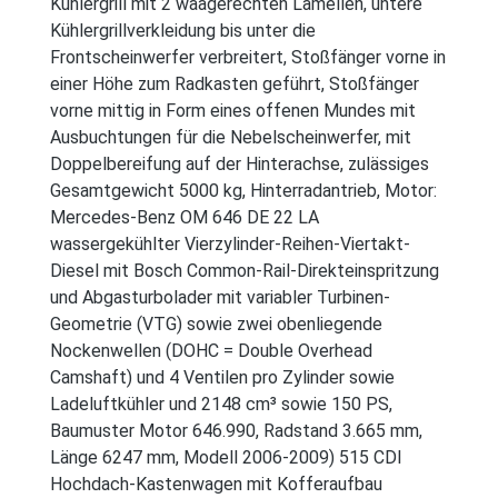
Kühlergrill mit 2 waagerechten Lamellen, untere
Kühlergrillverkleidung bis unter die
Frontscheinwerfer verbreitert, Stoßfänger vorne in
einer Höhe zum Radkasten geführt, Stoßfänger
vorne mittig in Form eines offenen Mundes mit
Ausbuchtungen für die Nebelscheinwerfer, mit
Doppelbereifung auf der Hinterachse, zulässiges
Gesamtgewicht 5000 kg, Hinterradantrieb, Motor:
Mercedes-Benz OM 646 DE 22 LA
wassergekühlter Vierzylinder-Reihen-Viertakt-
Diesel mit Bosch Common-Rail-Direkteinspritzung
und Abgasturbolader mit variabler Turbinen-
Geometrie (VTG) sowie zwei obenliegende
Nockenwellen (DOHC = Double Overhead
Camshaft) und 4 Ventilen pro Zylinder sowie
Ladeluftkühler und 2148 cm³ sowie 150 PS,
Baumuster Motor 646.990, Radstand 3.665 mm,
Länge 6247 mm, Modell 2006-2009) 515 CDI
Hochdach-Kastenwagen mit Kofferaufbau