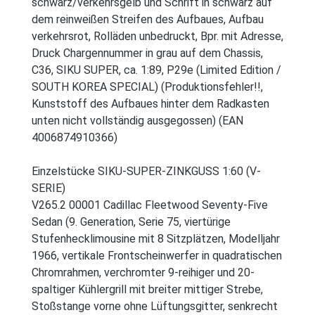
schwarz/verkehrsgelb und Schrift in schwarz auf
dem reinweißen Streifen des Aufbaues, Aufbau
verkehrsrot, Rolläden unbedruckt, Bpr. mit Adresse,
Druck Chargennummer in grau auf dem Chassis,
C36, SIKU SUPER, ca. 1:89, P29e (Limited Edition /
SOUTH KOREA SPECIAL) (Produktionsfehler!!,
Kunststoff des Aufbaues hinter dem Radkasten
unten nicht vollständig ausgegossen) (EAN
4006874910366)
Einzelstücke SIKU-SUPER-ZINKGUSS 1:60 (V-
SERIE)
V265.2 00001 Cadillac Fleetwood Seventy-Five
Sedan (9. Generation, Serie 75, viertürige
Stufenhecklimousine mit 8 Sitzplätzen, Modelljahr
1966, vertikale Frontscheinwerfer in quadratischen
Chromrahmen, verchromter 9-reihiger und 20-
spaltiger Kühlergrill mit breiter mittiger Strebe,
Stoßstange vorne ohne Lüftungsgitter, senkrecht