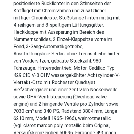
positionierte Rücklichter in den Stirnseiten der
Kotflügel mit Chromrahmen und zusätzlicher
mittiger Chromleiste, Stoßstange hinten mittig mit
4-reihigem und 8-spaltigem Lüftungsgitter,
Heckklappe mit Aussparung im Bereich des
Nummernschildes, 2 Einzel-Klappsitze vorne im
Fond, 3-Gang-Automatikgetriebe,
Ausstattungslinie Sedan: ohne Trennscheibe hinter
von Vordersitzen, gebaute Stückzahl: 980
Fahrzeuge, Hinterradantrieb, Motor: Cadillac Typ
429 CID V-8 OHV wassergekühlter Achtzylinder-V-
Viertakt-Otto mit Rochester Quadrajet
Viefachvergaser und einer zentralen Nockenwelle
sowie OHV-Ventilsteuerung (Overhead valve
engine) und 2 hängende Ventile pro Zylinder sowie
7030 cm³ und 340 PS, Radstand 3804 mm, Länge
6210 mm, Modell 1965-1966), weinrotmetallic
(vgl. claret maroon poly. metallic beim Original,
Verkaufskennzeichen 50696, Farbcode 49), innen