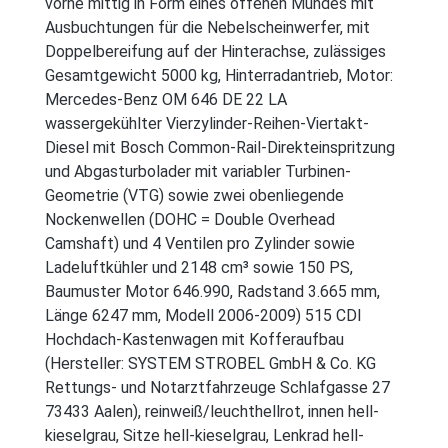
vorne mittig in Form eines offenen Mundes mit
Ausbuchtungen für die Nebelscheinwerfer, mit
Doppelbereifung auf der Hinterachse, zulässiges
Gesamtgewicht 5000 kg, Hinterradantrieb, Motor:
Mercedes-Benz OM 646 DE 22 LA
wassergekühlter Vierzylinder-Reihen-Viertakt-
Diesel mit Bosch Common-Rail-Direkteinspritzung
und Abgasturbolader mit variabler Turbinen-
Geometrie (VTG) sowie zwei obenliegende
Nockenwellen (DOHC = Double Overhead
Camshaft) und 4 Ventilen pro Zylinder sowie
Ladeluftkühler und 2148 cm³ sowie 150 PS,
Baumuster Motor 646.990, Radstand 3.665 mm,
Länge 6247 mm, Modell 2006-2009) 515 CDI
Hochdach-Kastenwagen mit Kofferaufbau
(Hersteller: SYSTEM STROBEL GmbH & Co. KG
Rettungs- und Notarztfahrzeuge Schlafgasse 27
73433 Aalen), reinweiß/leuchthellrot, innen hell-
kieselgrau, Sitze hell-kieselgrau, Lenkrad hell-