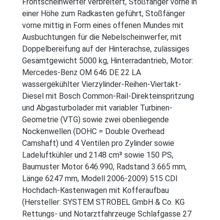
Frontscheinwerfer verbreitert, Stoßfänger vorne in
einer Höhe zum Radkasten geführt, Stoßfänger
vorne mittig in Form eines offenen Mundes mit
Ausbuchtungen für die Nebelscheinwerfer, mit
Doppelbereifung auf der Hinterachse, zulässiges
Gesamtgewicht 5000 kg, Hinterradantrieb, Motor:
Mercedes-Benz OM 646 DE 22 LA
wassergekühlter Vierzylinder-Reihen-Viertakt-
Diesel mit Bosch Common-Rail-Direkteinspritzung
und Abgasturbolader mit variabler Turbinen-
Geometrie (VTG) sowie zwei obenliegende
Nockenwellen (DOHC = Double Overhead
Camshaft) und 4 Ventilen pro Zylinder sowie
Ladeluftkühler und 2148 cm³ sowie 150 PS,
Baumuster Motor 646.990, Radstand 3.665 mm,
Länge 6247 mm, Modell 2006-2009) 515 CDI
Hochdach-Kastenwagen mit Kofferaufbau
(Hersteller: SYSTEM STROBEL GmbH & Co. KG
Rettungs- und Notarztfahrzeuge Schlafgasse 27