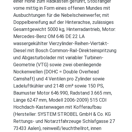
einer Höhe zum Radkasten geführt, Stoßfänger
vorne mittig in Form eines offenen Mundes mit
Ausbuchtungen für die Nebelscheinwerfer, mit
Doppelbereifung auf der Hinterachse, zulässiges
Gesamtgewicht 5000 kg, Hinterradantrieb, Motor:
Mercedes-Benz OM 646 DE 22 LA
wassergekühlter Vierzylinder-Reihen-Viertakt-
Diesel mit Bosch Common-Rail-Direkteinspritzung
und Abgasturbolader mit variabler Turbinen-
Geometrie (VTG) sowie zwei obenliegende
Nockenwellen (DOHC = Double Overhead
Camshaft) und 4 Ventilen pro Zylinder sowie
Ladeluftkühler und 2148 cm³ sowie 150 PS,
Baumuster Motor 646.990, Radstand 3.665 mm,
Länge 6247 mm, Modell 2006-2009) 515 CDI
Hochdach-Kastenwagen mit Kofferaufbau
(Hersteller: SYSTEM STROBEL GmbH & Co. KG
Rettungs- und Notarztfahrzeuge Schlafgasse 27
73433 Aalen), reinweiß/leuchthellrot, innen