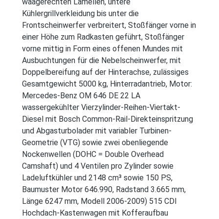
waagerechten Lamellen, untere
Kühlergrillverkleidung bis unter die
Frontscheinwerfer verbreitert, Stoßfänger vorne in
einer Höhe zum Radkasten geführt, Stoßfänger
vorne mittig in Form eines offenen Mundes mit
Ausbuchtungen für die Nebelscheinwerfer, mit
Doppelbereifung auf der Hinterachse, zulässiges
Gesamtgewicht 5000 kg, Hinterradantrieb, Motor:
Mercedes-Benz OM 646 DE 22 LA
wassergekühlter Vierzylinder-Reihen-Viertakt-
Diesel mit Bosch Common-Rail-Direkteinspritzung
und Abgasturbolader mit variabler Turbinen-
Geometrie (VTG) sowie zwei obenliegende
Nockenwellen (DOHC = Double Overhead
Camshaft) und 4 Ventilen pro Zylinder sowie
Ladeluftkühler und 2148 cm³ sowie 150 PS,
Baumuster Motor 646.990, Radstand 3.665 mm,
Länge 6247 mm, Modell 2006-2009) 515 CDI
Hochdach-Kastenwagen mit Kofferaufbau