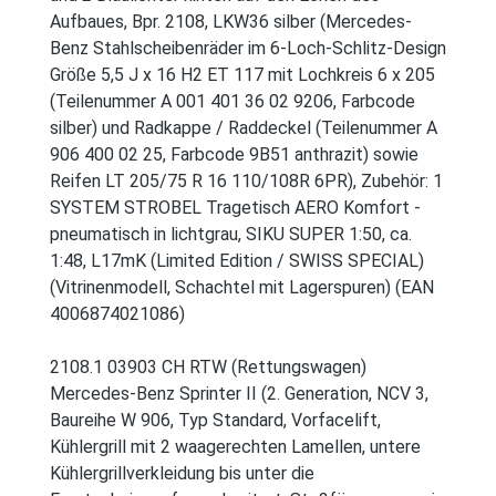
Aufbaues, Bpr. 2108, LKW36 silber (Mercedes-
Benz Stahlscheibenräder im 6-Loch-Schlitz-Design
Größe 5,5 J x 16 H2 ET 117 mit Lochkreis 6 x 205
(Teilenummer A 001 401 36 02 9206, Farbcode
silber) und Radkappe / Raddeckel (Teilenummer A
906 400 02 25, Farbcode 9B51 anthrazit) sowie
Reifen LT 205/75 R 16 110/108R 6PR), Zubehör: 1
SYSTEM STROBEL Tragetisch AERO Komfort -
pneumatisch in lichtgrau, SIKU SUPER 1:50, ca.
1:48, L17mK (Limited Edition / SWISS SPECIAL)
(Vitrinenmodell, Schachtel mit Lagerspuren) (EAN
4006874021086)
2108.1 03903 CH RTW (Rettungswagen)
Mercedes-Benz Sprinter II (2. Generation, NCV 3,
Baureihe W 906, Typ Standard, Vorfacelift,
Kühlergrill mit 2 waagerechten Lamellen, untere
Kühlergrillverkleidung bis unter die