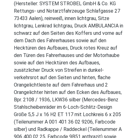
(Hersteller: SYSTEM STROBEL GmbH & Co. KG
Rettungs- und Notarztfahrzeuge Schlafgasse 27
73433 Aalen), reinweiß, innen lichtgrau, Sitze
lichtgrau, Lenkrad lichtgrau, Druck AMBULANCIA in
schwarz auf den Seiten des Koffers und vorne auf
dem Dach des Fahrerhauses sowie auf den
Hecktüren des Aufbaues, Druck rotes Kreuz auf
den Türen des Fahrerhauses und der Motorhaube
sowie auf den Hecktüren des Aufbaues,
zusätzlicher Druck von Streifen in dunkel-
verkehrsrot auf den Seiten und hinten, flache
Orangelichtleiste auf dem Fahrerhaus und 2
Orangelichter hinten auf den Ecken des Aufbaues,
Bpr. 2108 / 1936, LKW36 silber (Mercedes-Benz
Stahlscheibenräder im 6-Loch-Schlitz-Design
Größe 5,5 J x 16 H2 ET 117 mit Lochkreis 6 x 205
(Teilenummer A 001 401 36 02 9206, Farbcode
silber) und Radkappe / Raddeckel (Teilenummer A
906 400 02 25, Farbcode 9B51 anthrazit) sowie