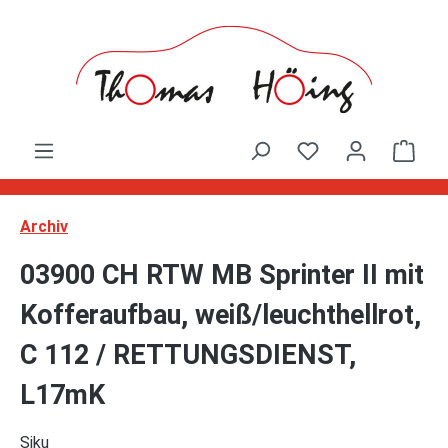
Zum Hauptinhalt springen
Ware
Archiv
03900 CH RTW MB Sprinter II mit
Kofferaufbau, weiß/leuchthellrot,
C 112 / RETTUNGSDIENST,
L17mK
Siku