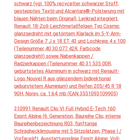
schwarz (vgl. 100% recycelter schwarzer Stoff,
gestepptes Textil und Alcantara®-Polsterung mit
blauen Nähten beim Original), Lenkrad integriert,
Renault 18-Zoll-Leichtmetallfelgen Typ Cosmic
glanzgedreht mit getöntem Klarlack im 5-Y-Arm-
Design Größe 7 J x 18 ET 43 und Lochkreis 4 x 100
(Teilenummer 40 30 077 42R, Farbcode
glanzgedreht) sowie Nabenkappen /
Radzierkappen (Teilenummer 40 31 535 00R,
gebürtstetes Aluminium in schwarz mit Renault-
Logo Nouvel R aus glänzendem bidirektional
gebürstetem Aluminium) und Reifen 205/45 R 18
90H, Norev, ca. 1:64, mb (EAN 3551093109905)
310991 Renault Clio VI Full Hybrid E-Tech 160
Esprit Alpine (6. Generation, Baureihe Clio, interne
Baureihenbezeichnung R03, fünftürige
Schräghecklimousine mit 5 Sitzplätzen, Phase I /
Vorfacelift, Ausstattungslinie Esprit Alpine: Voll-