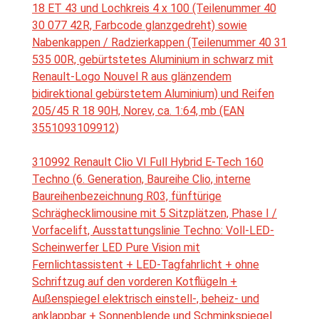
18 ET 43 und Lochkreis 4 x 100 (Teilenummer 40
30 077 42R, Farbcode glanzgedreht) sowie
Nabenkappen / Radzierkappen (Teilenummer 40 31
535 00R, gebürtstetes Aluminium in schwarz mit
Renault-Logo Nouvel R aus glänzendem
bidirektional gebürstetem Aluminium) und Reifen
205/45 R 18 90H, Norev, ca. 1:64, mb (EAN
3551093109912)
310992 Renault Clio VI Full Hybrid E-Tech 160
Techno (6. Generation, Baureihe Clio, interne
Baureihenbezeichnung R03, fünftürige
Schräghecklimousine mit 5 Sitzplätzen, Phase I /
Vorfacelift, Ausstattungslinie Techno: Voll-LED-
Scheinwerfer LED Pure Vision mit
Fernlichtassistent + LED-Tagfahrlicht + ohne
Schriftzug auf den vorderen Kotflügeln +
Außenspiegel elektrisch einstell-, beheiz- und
anklappbar + Sonnenblende und Schminkspiegel