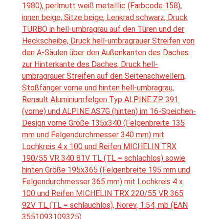
1980), perlmutt weiß metalllic (Farbcode 158),
innen beige, Sitze beige, Lenkrad schwarz, Druck
TURBO in hell-umbragrau auf den Türen und der
Heckscheibe, Druck hell-umbragrauer Streifen von
den A-Säulen über den Außenkanten des Daches
zur Hinterkante des Daches, Druck hell-
umbragrauer Streifen auf den Seitenschwellern,
Stoßfänger vorne und hinten hell-umbragrau,
Renault Aluminiumfelgen Typ ALPINE ZP 391
(vorne) und ALPINE AS7G (hinten) im 16-Speichen-
Design vorne Größe 135x340 (Felgenbreite 135
mm und Felgendurchmesser 340 mm) mit
Lochkreis 4 x 100 und Reifen MICHELIN TRX
190/55 VR 340 81V TL (TL = schlachlos) sowie
hinten Größe 195x365 (Felgenbreite 195 mm und
Felgendurchmesser 365 mm) mit Lochkreis 4 x
100 und Reifen MICHELIN TRX 220/55 VR 365
92V TL (TL = schlauchlos), Norev, 1:54, mb (EAN
3551093109325)