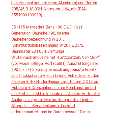
bidirektional gebürstetem Aluminium) und Reifen
205/45 R 18 90H, Norev, ca. 1:64, mb (EAN
3551093109929)
351195 Mercedes-Benz 190 E 2.3-16 (1.
Generation, Baureihe 190, interne
Baureihenbezeichnung W 201,
Konstruktionsbezeichnung W 201 E 23/2,
Baumuster 201.034, viertürige
Stufenhecklimousine mit 4 Sitzplätzen, Vor-MoPf
(vor Modellpflege, Vorfacelift), Ausstattungslinie
190 E 2.3-16: aerodynamisch angepasste Front-
und Heckschürze + zusätzliche Anbauteile an den
Flanken + 4-Zylinder-Einspritzmotor mit 2,3 Litern
Hubraum + Drehzahlmesser im Kombiinstrument
mit Zeituhr + Mittelkonsole mit Analog-Voltmeter,
Analoganzeige für Motoröltemperatur, Digital-
Stoppuhr + Servolenkung + Lenkrad
lederummantelt und im Durchmesser 10 mm