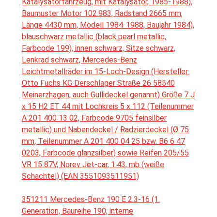
Katalysatorfahrzeug, mit Katalysator, 1985-1988),
Baumuster Motor 102.983, Radstand 2665 mm,
Länge 4430 mm, Modell 1984-1988, Baujahr 1984),
blauschwarz metallic (black pearl metallic,
Farbcode 199), innen schwarz, Sitze schwarz,
Lenkrad schwarz, Mercedes-Benz
Leichtmetallräder im 15-Loch-Design (Hersteller:
Otto Fuchs KG Derschlager Straße 26 58540
Meinerzhagen, auch Gullideckel genannt) Größe 7 J
x 15 H2 ET 44 mit Lochkreis 5 x 112 (Teilenummer
A 201 400 13 02, Farbcode 9705 feinsilber
metallic) und Nabendeckel / Radzierdeckel (Ø 75
mm, Teilenummer A 201 400 04 25 bzw. B6 6 47
0203, Farbcode glanzsilber) sowie Reifen 205/55
VR 15 87V, Norev Jet-car, 1:43, mb (weiße
Schachtel) (EAN 3551093511951)
351211 Mercedes-Benz 190 E 2.3-16 (1.
Generation, Baureihe 190, interne