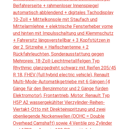
Beifahrerseite + rahmenloser Innenspiegel
automatisch abblendend + digitales Tachodisplay
10-Zoll + Mittelkonsole mit Staufach und
Mittelarmlehne + elektrische Fensterheber vorne
und hinten mit Impulsschaltung und Klemmschutz
+ Fahrersitz längsverstellbar + 3 Kopfstützen in
der 2. Sitzreihe + Haifischantenne + 2
Rückfahrleuchten, Sonderausstattung gegen
Mehrpreis: 18-Zoll-Leichtmetallfelgen Typ
Rhythmic glanzgedreht schwarz mit Reifen 205/45
R 18, FHEV (full hybrid electric vehicle), Renault
Multi-Mode-Automatikgetriebe mit 6 Gängen (4
Gänge für den Benzinmotor und 2 Gänge fürden
Elektromotor), Frontantrieb, Motor: Renault Typ
H5P A2 wassergekühlter Vierzylinder-Reihen-
Viertakt-Otto mit Direkteinspritzung und zwei
obenliegende Nockenwellen (DOHC = Double
Overhead Camshaft) sowie 4 Ventile pro Zylinder