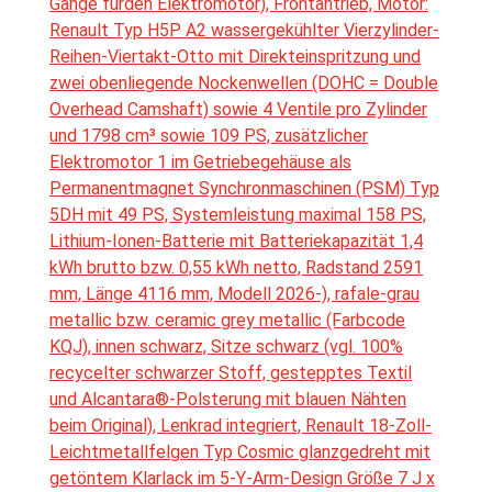
Gänge fürden Elektromotor), Frontantrieb, Motor:
Renault Typ H5P A2 wassergekühlter Vierzylinder-
Reihen-Viertakt-Otto mit Direkteinspritzung und
zwei obenliegende Nockenwellen (DOHC = Double
Overhead Camshaft) sowie 4 Ventile pro Zylinder
und 1798 cm³ sowie 109 PS, zusätzlicher
Elektromotor 1 im Getriebegehäuse als
Permanentmagnet Synchronmaschinen (PSM) Typ
5DH mit 49 PS, Systemleistung maximal 158 PS,
Lithium-Ionen-Batterie mit Batteriekapazität 1,4
kWh brutto bzw. 0,55 kWh netto, Radstand 2591
mm, Länge 4116 mm, Modell 2026-), rafale-grau
metallic bzw. ceramic grey metallic (Farbcode
KQJ), innen schwarz, Sitze schwarz (vgl. 100%
recycelter schwarzer Stoff, gestepptes Textil
und Alcantara®-Polsterung mit blauen Nähten
beim Original), Lenkrad integriert, Renault 18-Zoll-
Leichtmetallfelgen Typ Cosmic glanzgedreht mit
getöntem Klarlack im 5-Y-Arm-Design Größe 7 J x