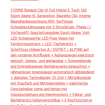
310990 Renault Clio VI Full Hybrid E-Tech 160
Esprit Alpine (6. Generation, Baureihe Clio, interne
Baureihenbezeichnung R03, fünftürige
Schräghecklimousine mit 5 Sitzplätzen, Phase I /
Vorfacelift, Ausstattungslinie Esprit Alpine: Voll-
LED-Scheinwerfer LED Pure Vision mit
Fernlichtassistent + LED-Tagfahrlicht +
Schriftzug stilisiertes A / ESPRIT / ALPINE auf
den vorderen Kotflügeln + Außenspiegel elektrisch
einstell-, beheiz- und anklappbar + Sonnenblende
und Schminkspiegel Beifahrerseite beleuchtet +
rahmenloser Innenspiegel automatisch abblendend
+ digitales Tachodisplay 10-Zoll + Mittelkonsole
mit Staufach und Mittelarmlehne + elektrische
Fensterheber vorne und hinten mit
Impulsschaltung und Klemmschutz + Fahrer- und
Beifahrersitz höhenverstellbar + 3 Kopfstützen in