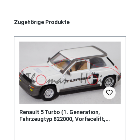
Produktgalerie überspringen
Zugehörige Produkte
Renault 5 Turbo (1. Generation,
Fahrzeugtyp 822000, Vorfacelift,
Modell 1980-1982, Baujahr 1980),
perlmutt weiß metalllic (Farbcode
158), Norev, 1:54, mb