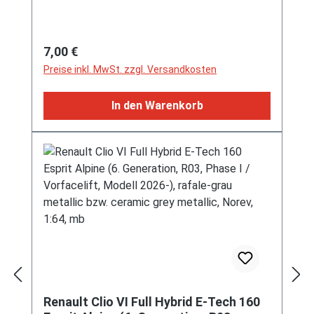
Phase I / Vorfacelift, Modell 2026-),
iron-blau metallic (Farbcode RQH),
Norev, 1:64, mb
Regulärer Preis:
7,00 €
Preise inkl. MwSt. zzgl. Versandkosten
In den Warenkorb
Renault Clio VI Full Hybrid E-Tech 160