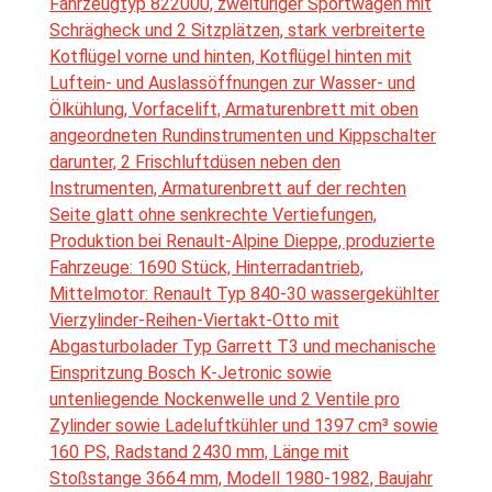
Fahrzeugtyp 822000, zweitüriger Sportwagen mit
Schrägheck und 2 Sitzplätzen, stark verbreiterte
Kotflügel vorne und hinten, Kotflügel hinten mit
Luftein- und Auslassöffnungen zur Wasser- und
Ölkühlung, Vorfacelift, Armaturenbrett mit oben
angeordneten Rundinstrumenten und Kippschalter
darunter, 2 Frischluftdüsen neben den
Instrumenten, Armaturenbrett auf der rechten
Seite glatt ohne senkrechte Vertiefungen,
Produktion bei Renault-Alpine Dieppe, produzierte
Fahrzeuge: 1690 Stück, Hinterradantrieb,
Mittelmotor: Renault Typ 840-30 wassergekühlter
Vierzylinder-Reihen-Viertakt-Otto mit
Abgasturbolader Typ Garrett T3 und mechanische
Einspritzung Bosch K-Jetronic sowie
untenliegende Nockenwelle und 2 Ventile pro
Zylinder sowie Ladeluftkühler und 1397 cm³ sowie
160 PS, Radstand 2430 mm, Länge mit
Stoßstange 3664 mm, Modell 1980-1982, Baujahr