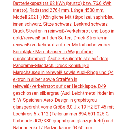
Batteriekapazität 82 kWh (brutto) bzw. 76,6 kWh
(netto), Radstand 2764 mm, Länge 4588 mm,
Modell 2021-) Königliche Mititärpolizei, saphirblau,
innen schwarz, Sitze schwarz, Lenkrad schwarz,
Druck Streifen in reinweiß/verkehrsrot und Logo in
gold/reinweiß auf den Seiten, Druck Streifen in
reinweiß/verkehrsrot auf der Motorhaube wobei
Koninklijke Marechausee in Wagenfarbe
durchschimmert, flache Blaulichtleiste auf dem
Panorama-Glasdach, Druck Koninklijke
Marechausee in reinweiß sowie Audi-Ringe und Q4
e-tron in silber sowie Streifen in
reinweiß/verkehrsrot auf der Heckklappe, B49
geschlossen silbergrau (Audi Leichtmetallräder im
5-W-Speichen-Aero-Design in graphitgrau
glanzgedreht vorne Größe 8,0 J x 19 H2 ET 45 mit
Lochkreis 5 x 112 (Teilenummer 89A 601 025 C,
Farbcode JG3/K80 graphitgrau glanzgedreht) und
Nabendeckel / Radzierkappe (Ø 60 mm,