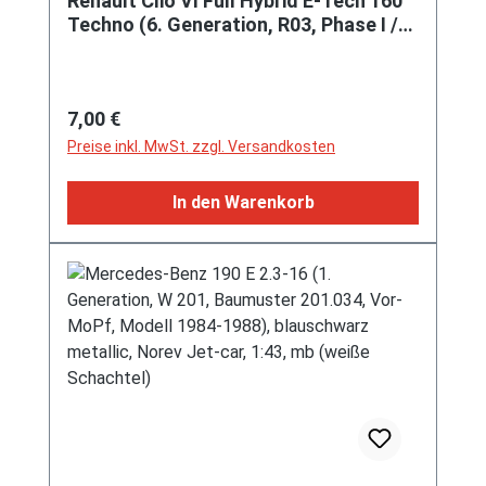
Renault Clio VI Full Hybrid E-Tech 160
Techno (6. Generation, R03, Phase I /
Vorfacelift, Modell 2026-), arktis-weiß
bzw. glacier white (Farbcode 369),
Norev, 1:64, mb
Regulärer Preis:
7,00 €
Preise inkl. MwSt. zzgl. Versandkosten
In den Warenkorb