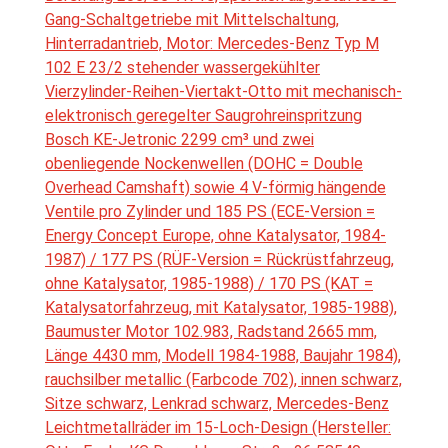
Gang-Schaltgetriebe mit Mittelschaltung,
Hinterradantrieb, Motor: Mercedes-Benz Typ M
102 E 23/2 stehender wassergekühlter
Vierzylinder-Reihen-Viertakt-Otto mit mechanisch-
elektronisch geregelter Saugrohreinspritzung
Bosch KE-Jetronic 2299 cm³ und zwei
obenliegende Nockenwellen (DOHC = Double
Overhead Camshaft) sowie 4 V-förmig hängende
Ventile pro Zylinder und 185 PS (ECE-Version =
Energy Concept Europe, ohne Katalysator, 1984-
1987) / 177 PS (RÜF-Version = Rückrüstfahrzeug,
ohne Katalysator, 1985-1988) / 170 PS (KAT =
Katalysatorfahrzeug, mit Katalysator, 1985-1988),
Baumuster Motor 102.983, Radstand 2665 mm,
Länge 4430 mm, Modell 1984-1988, Baujahr 1984),
rauchsilber metallic (Farbcode 702), innen schwarz,
Sitze schwarz, Lenkrad schwarz, Mercedes-Benz
Leichtmetallräder im 15-Loch-Design (Hersteller: