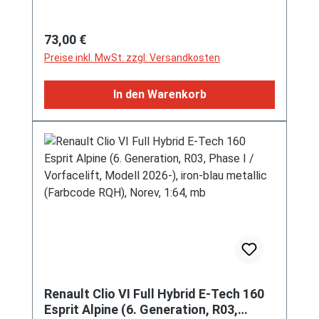
(EAN 4006874067084)
Regulärer Preis:
73,00 €
Preise inkl. MwSt. zzgl. Versandkosten
In den Warenkorb
Renault Clio VI Full Hybrid E-Tech 160
Esprit Alpine (6. Generation, R03,