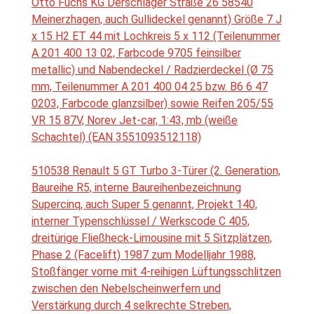
Otto Fuchs KG Derschlager Straße 26 58540
Meinerzhagen, auch Gullideckel genannt) Größe 7 J
x 15 H2 ET 44 mit Lochkreis 5 x 112 (Teilenummer
A 201 400 13 02, Farbcode 9705 feinsilber
metallic) und Nabendeckel / Radzierdeckel (Ø 75
mm, Teilenummer A 201 400 04 25 bzw. B6 6 47
0203, Farbcode glanzsilber) sowie Reifen 205/55
VR 15 87V, Norev Jet-car, 1:43, mb (weiße
Schachtel) (EAN 3551093512118)
510538 Renault 5 GT Turbo 3-Türer (2. Generation,
Baureihe R5, interne Baureihenbezeichnung
Supercinq, auch Super 5 genannt, Projekt 140,
interner Typenschlüssel / Werkscode C 405,
dreitürige Fließheck-Limousine mit 5 Sitzplätzen,
Phase 2 (Facelift) 1987 zum Modelljahr 1988,
Stoßfänger vorne mit 4-reihigen Lüftungsschlitzen
zwischen den Nebelscheinwerfern und
Verstärkung durch 4 selkrechte Streben,