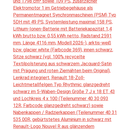
und 1798 cm³ sowie 109 PS, zusätzlicher
Elektromotor 1 im Getriebegehäuse als
Permanentmagnet Synchronmaschinen (PSM) Typ
5DH mit 49 PS, Systemleistung maximal 158 PS,
Lithium-Ionen-Batterie mit Batteriekapazität 1,4
kWh brutto bzw. 0,55 kWh netto, Radstand 2591
mm, Länge 4116 mm, Modell 2026-), arktis-weiß
bzw. glacier white (Farbcode 369), innen schwarz,
Sitze schwarz (vgl. 100% recycelte
Textilpolsterung aus schwarzem Jacquard-Satin
mit Prägung und roten Ziernähten beim Original),
Lenkrad integriert, Renault 18-Zoll-
Leichtmetallfelgen Typ Rhythmic glanzgedreht
schwarz im 5-Waben-Design Größe 7 J x 18 ET 43
und Lochkreis 4 x 100 (Teilenummer 40 30 093
12R, Farbcode glanzgedreht schwarz) sowie
Nabenkappen / Radzierkappen (Teilenummer 40 31
535 00R, gebürtstetes Aluminium in schwarz mit
Renault-Logo Nouvel R aus glänzendem