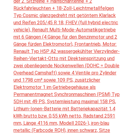
der 2. Sitzreihe + Haifischantenne + 2
Rückfahrleuchten + 18-Zoll-Leichtmetallfelgen
Typ Cosmic glanzgedreht mit getöntem Klarlack
und Reifen 205/45 R 18, FHEV (full hybrid electric
vehicle), Renault Multi-Mode-Automatikgetriebe
mit 6 Gängen (4 Gänge für den Benzinmotor und 2
Gänge fürden Elektromotor), Frontantrieb, Motor:
Renault Typ H5P A2 wassergekühlter Vierzylinder-
Reihen-Viertakt-Otto mit Direkteinspritzung und
zwei obenliegende Nockenwellen (DOHC = Double
Overhead Camshaft) sowie 4 Ventile pro Zylinder
und 1798 cm³ sowie 109 PS, zusätzlicher
Elektromotor 1 im Getriebegehäuse als
Permanentmagnet Synchronmaschinen (PSM) Typ
5DH mit 49 PS, Systemleistung maximal 158 PS,
Lithium-Ionen-Batterie mit Batteriekapazität 1,4
kWh brutto bzw. 0,55 kWh netto, Radstand 2591
mm, Länge 4116 mm, Modell 2026-), iron-blau
metallic (Farbcode RQH), innen schwarz, Sitze