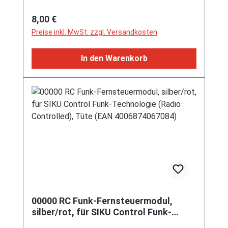
1:59, P29f (Dutch Edition)
Regulärer Preis:
8,00 €
Preise inkl. MwSt. zzgl. Versandkosten
In den Warenkorb
00000 RC Funk-Fernsteuermodul,
silber/rot, für SIKU Control Funk-
Technologie (Radio Controlled), Tüte