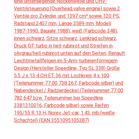
eine untenliegende Nockenwelle und OHV-
Ventilsteuerung (Overhead valve engine) sowie 2
Ventile pro Zylinder und 1397 cm³ sowie 120 PS,
Radstand 2407 mm, Länge 3589 mm, Modell
1987-1990, Baujahr 1988), weiß (Farbcode 348),
innen schwarz, Sitze schwarz, Lenkrad schwarz,
Druck GT turbo in hell-rubinrot und Streifen in
olivgrau/hell-rubinrot unten auf den Seiten, Renault
Leichtmetallfelgen im 5-Arm-turbinenförmigem
Design (Hersteller Speedline, Typ SL 338) Größe
5,5 J x 13 4 CH ET 36 mit Lochkreis 4 x 100
(Teilenummer 77 00 738 267, Farbcode silber) und
Nabendeckel / Radzierdeckel (Teilenummer 77 00
782 647 bzw. Teilenummer bei Speedline
3381310016, Farbcode silber) sowie Reifen
195/55 R 13 H, Norev Jet-car, 1:43, mb (weiße
Schachtel) (EAN 3551095105387)