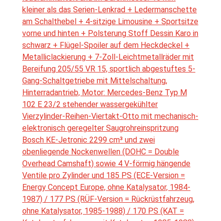
kleiner als das Serien-Lenkrad + Ledermanschette
am Schalthebel + 4-sitzige Limousine + Sportsitze
vorne und hinten + Polsterung Stoff Dessin Karo in
schwarz + Flügel-Spoiler auf dem Heckdeckel +
Metalliclackierung + 7-Zoll-Leichtmetallräder mit
Bereifung 205/55 VR 15, sportlich abgestuftes 5-
Gang-Schaltgetriebe mit Mittelschaltung,
Hinterradantrieb, Motor: Mercedes-Benz Typ M
102 E 23/2 stehender wassergekühlter
Vierzylinder-Reihen-Viertakt-Otto mit mechanisch-
elektronisch geregelter Saugrohreinspritzung
Bosch KE-Jetronic 2299 cm³ und zwei
obenliegende Nockenwellen (DOHC = Double
Overhead Camshaft) sowie 4 V-förmig hängende
Ventile pro Zylinder und 185 PS (ECE-Version =
Energy Concept Europe, ohne Katalysator, 1984-
1987) / 177 PS (RÜF-Version = Rückrüstfahrzeug,
ohne Katalysator, 1985-1988) / 170 PS (KAT =