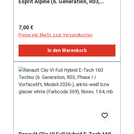
Esprit Alpine (6. Generation, R03,
Phase I / Vorfacelift, Modell 2026-),
rafale-grau metallic bzw. ceramic grey
metallic, Norev, 1:64, mb
Regulärer Preis:
7,00 €
Preise inkl. MwSt. zzgl. Versandkosten
In den Warenkorb