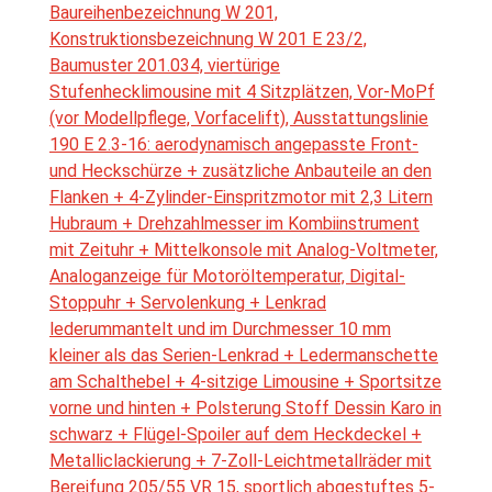
Baureihenbezeichnung W 201,
Konstruktionsbezeichnung W 201 E 23/2,
Baumuster 201.034, viertürige
Stufenhecklimousine mit 4 Sitzplätzen, Vor-MoPf
(vor Modellpflege, Vorfacelift), Ausstattungslinie
190 E 2.3-16: aerodynamisch angepasste Front-
und Heckschürze + zusätzliche Anbauteile an den
Flanken + 4-Zylinder-Einspritzmotor mit 2,3 Litern
Hubraum + Drehzahlmesser im Kombiinstrument
mit Zeituhr + Mittelkonsole mit Analog-Voltmeter,
Analoganzeige für Motoröltemperatur, Digital-
Stoppuhr + Servolenkung + Lenkrad
lederummantelt und im Durchmesser 10 mm
kleiner als das Serien-Lenkrad + Ledermanschette
am Schalthebel + 4-sitzige Limousine + Sportsitze
vorne und hinten + Polsterung Stoff Dessin Karo in
schwarz + Flügel-Spoiler auf dem Heckdeckel +
Metalliclackierung + 7-Zoll-Leichtmetallräder mit
Bereifung 205/55 VR 15, sportlich abgestuftes 5-